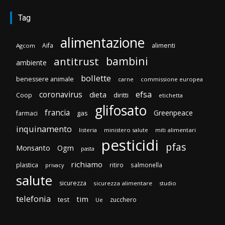
Tag
alimentazione
Aifa
alimenti
Agcom
bambini
antitrust
ambiente
bollette
benessere animale
carne
commissione europea
efsa
coronavirus
dieta
diritti
Coop
etichetta
glifosato
francia
Greenpeace
gas
farmaci
inquinamento
listeria
ministero salute
miti alimentari
pesticidi
pfas
Monsanto
Ogm
pasta
richiamo
plastica
ritiro
salmonella
privacy
salute
sicurezza
sicurezza alimentare
studio
telefonia
tim
test
zucchero
Ue