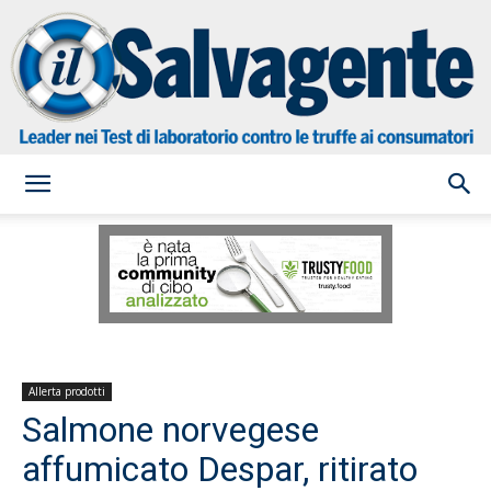
il
Salvagente
Allerta prodotti
Salmone norvegese
affumicato Despar, ritirato