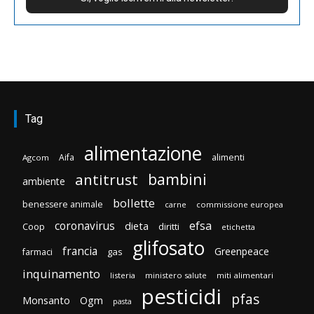
Tag
alimentazione
Aifa
alimenti
Agcom
bambini
antitrust
ambiente
bollette
benessere animale
carne
commissione europea
efsa
coronavirus
dieta
Coop
diritti
etichetta
glifosato
francia
Greenpeace
gas
farmaci
inquinamento
listeria
ministero salute
miti alimentari
pesticidi
pfas
Monsanto
Ogm
pasta