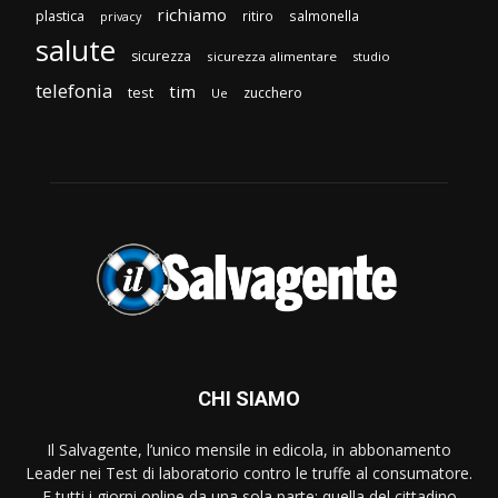
richiamo
plastica
ritiro
salmonella
privacy
salute
sicurezza
sicurezza alimentare
studio
telefonia
tim
test
zucchero
Ue
CHI SIAMO
Il Salvagente, l’unico mensile in edicola, in abbonamento
Leader nei Test di laboratorio contro le truffe al consumatore.
E tutti i giorni online da una sola parte: quella del cittadino