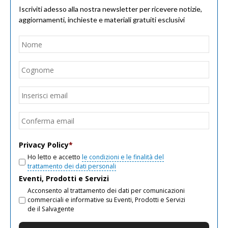
Iscriviti adesso alla nostra newsletter per ricevere notizie,
aggiornamenti, inchieste e materiali gratuiti esclusivi
Nome
*
Nom
Cogn
Email
*
Inseri
email
Conf
email
Privacy Policy
*
Ho letto e accetto
le condizioni e le finalità del
trattamento dei dati personali
Eventi, Prodotti e Servizi
Acconsento al trattamento dei dati per comunicazioni
commerciali e informative su Eventi, Prodotti e Servizi
de il Salvagente