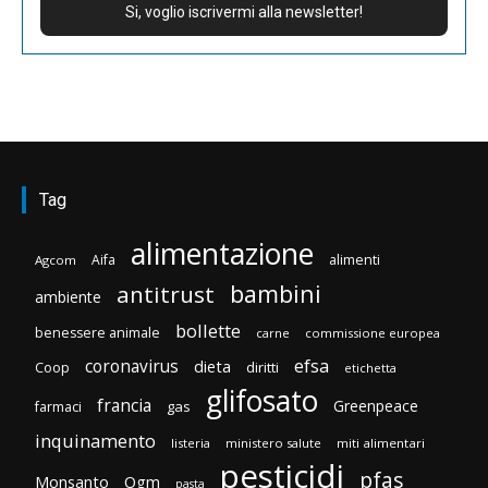
Tag
alimentazione
Aifa
alimenti
Agcom
bambini
antitrust
ambiente
bollette
benessere animale
carne
commissione europea
efsa
coronavirus
dieta
diritti
Coop
etichetta
glifosato
francia
Greenpeace
gas
farmaci
inquinamento
listeria
ministero salute
miti alimentari
pesticidi
pfas
Monsanto
Ogm
pasta