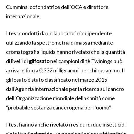
Cummins, cofondatrice dell’OCA e direttore
internazionale.
I test condotti da un laboratorio indipendente
utilizzando la spettrometria di massa mediante
cromatografia liquida hanno rivelato che la quantità
di livelli di
glifosato
nei campioni di tè Twinings può
arrivare fino a 0,332 milligrammi per chilogrammo. Il
glifosato è stato classificato nel marzo 2015
dall’Agenzia internazionale per la ricerca sul cancro
dell’Organizzazione mondiale della sanità come
“probabile sostanza cancerogena per l’uomo”.
I test hanno anche rivelato i residui di due insetticidi
sintetici:
tiaclopride
, un neonicotinoide; e
bifenthrin
,