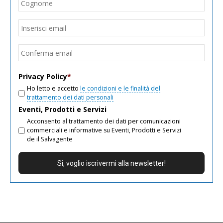
Cogn
Email
*
Inseri
email
Conf
email
Privacy Policy
*
Ho letto e accetto
le condizioni e le finalità del
trattamento dei dati personali
Eventi, Prodotti e Servizi
Acconsento al trattamento dei dati per comunicazioni
commerciali e informative su Eventi, Prodotti e Servizi
de il Salvagente