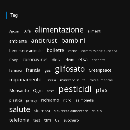
Tag
alimentazione
Aifa
alimenti
Agcom
bambini
antitrust
ambiente
bollette
benessere animale
carne
commissione europea
efsa
coronavirus
dieta
diritti
Coop
etichetta
glifosato
francia
Greenpeace
gas
farmaci
inquinamento
listeria
ministero salute
miti alimentari
pesticidi
pfas
Monsanto
Ogm
pasta
richiamo
plastica
ritiro
salmonella
privacy
salute
sicurezza
sicurezza alimentare
studio
telefonia
tim
test
zucchero
Ue