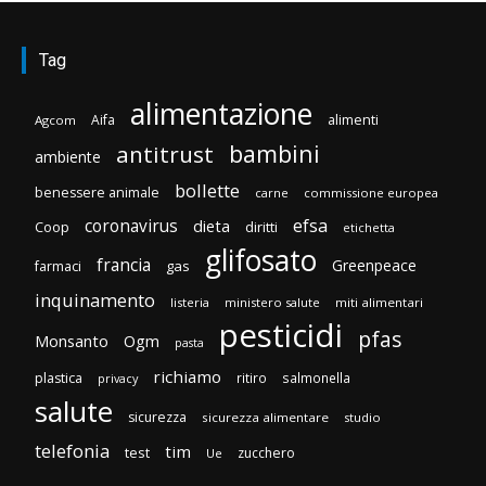
Tag
alimentazione
Aifa
alimenti
Agcom
bambini
antitrust
ambiente
bollette
benessere animale
carne
commissione europea
efsa
coronavirus
dieta
Coop
diritti
etichetta
glifosato
francia
Greenpeace
gas
farmaci
inquinamento
listeria
ministero salute
miti alimentari
pesticidi
pfas
Monsanto
Ogm
pasta
richiamo
plastica
ritiro
salmonella
privacy
salute
sicurezza
sicurezza alimentare
studio
telefonia
tim
test
zucchero
Ue