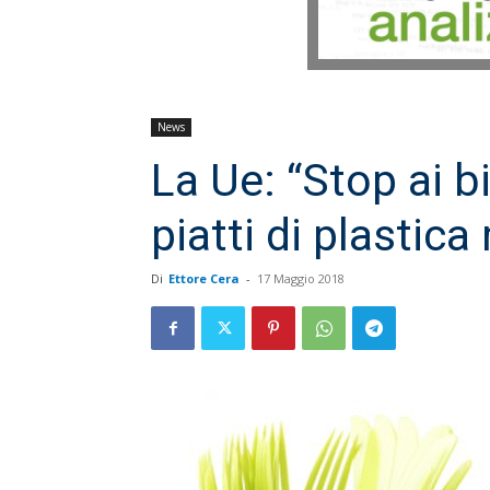
News
La Ue: “Stop ai b
piatti di plastic
Di
Ettore Cera
-
17 Maggio 2018