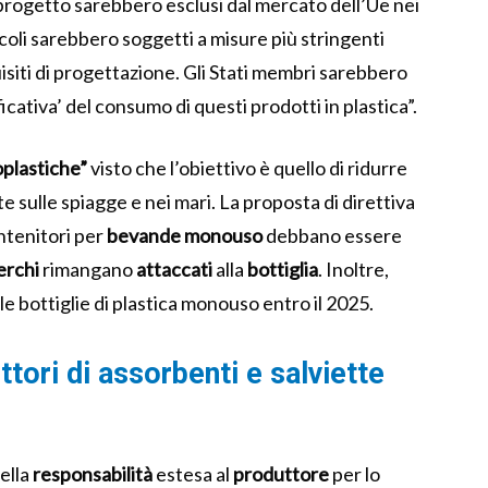
progetto sarebbero esclusi dal mercato dell’Ue nei
ticoli sarebbero soggetti a misure più stringenti
isiti di progettazione. Gli Stati membri sarebbero
icativa’ del consumo di questi prodotti in plastica”.
oplastiche”
visto che l’obiettivo è quello di ridurre
te sulle spiagge e nei mari. La proposta di direttiva
ntenitori per
bevande monouso
debbano essere
erchi
rimangano
attaccati
alla
bottiglia
.
Inoltre,
lle bottiglie di plastica monouso entro il 2025.
ttori di assorbenti e salviette
della
responsabilità
estesa al
produttore
per lo