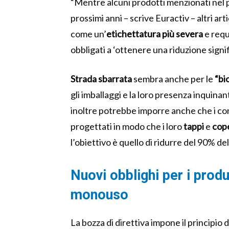
“Mentre alcuni prodotti menzionati nel 
prossimi anni – scrive Euractiv – altri ar
come un’
etichettatura più severa
e requ
obbligati a ‘ottenere una riduzione signif
Strada sbarrata
sembra anche per le
“bi
gli imballaggi e la loro presenza inquinan
inoltre potrebbe imporre anche che i co
progettati in modo che i loro
tappi
e
cop
l’obiettivo è quello di ridurre del 90% de
Nuovi obblighi per i produ
monouso
La bozza di direttiva impone il principio 