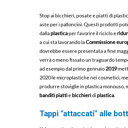
Stop ai bicchieri, posate e piatti di pla
aste per i palloncini. Questi prodotti p
dalla
plastica
per favorire il riciclo e
ridu
a cui sta lavorando la
Commissione euro
dovrebbe essere presentata a fine magg
verrà o meno fissato un traguardo tempora
ad esempio dal primo gennaio
2019
met
2020 le microplastiche nei cosmetici, m
produrre stoviglie in plastica monouso,
banditi
piatti
e
bicchieri
di
plastica
.
Tappi “attaccati” alle bott