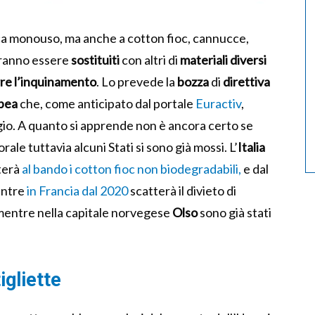
stica monouso, ma anche a cotton fioc, cannucce,
otranno essere
sostituiti
con altri di
materiali diversi
rre l’inquinamento
. Lo prevede la
bozza
di
direttiva
pea
che, come anticipato dal portale
Euractiv
,
io. A quanto si apprende non è ancora certo se
le tuttavia alcuni Stati si sono già mossi. L’
Italia
terà
al bando i cotton fioc non biodegradabili,
e dal
entre
in Francia dal 2020
scatterà il divieto di
 mentre nella capitale norvegese
Olso
sono già stati
igliette