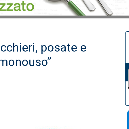
icchieri, posate e
a monouso”