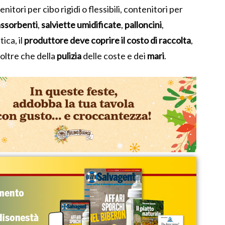
nitori per cibo rigidi o flessibili, contenitori per
assorbenti
,
salviette umidificate
,
palloncini
,
ica, il
produttore deve coprire il costo di raccolta
,
 oltre che della
pulizia
delle coste e dei
mari
.