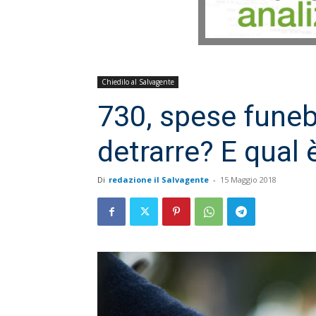
Chiedilo al Salvagente
730, spese funeb
detrarre? E qual 
Di
redazione il Salvagente
-
15 Maggio 2018