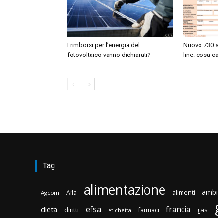
I rimborsi per l’energia del
Nuovo 730 s
fotovoltaico vanno dichiarati?
line: cosa 
Tag
alimentazione
ambi
Aifa
alimenti
Agcom
efsa
francia
dieta
diritti
gas
farmaci
etichetta