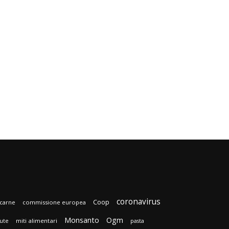
coronavirus
Coop
carne
commissione europea
Monsanto
Ogm
lute
miti alimentari
pasta