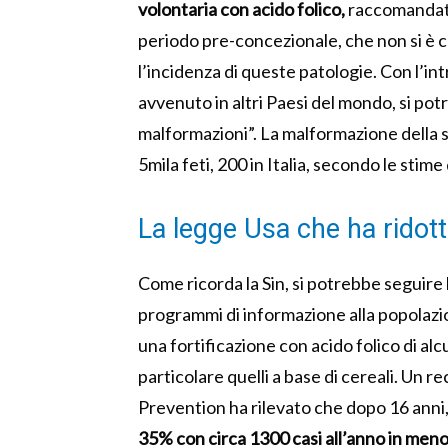
volontaria con acido folico,
raccomandata
periodo pre-concezionale, che non si è 
l’incidenza di queste patologie. Con l’int
avvenuto in altri Paesi del mondo, si po
malformazioni”. La malformazione della s
5mila feti, 200 in Italia, secondo le stime
La legge Usa che ha ridott
Come ricorda la Sin, si potrebbe seguire
programmi di informazione alla popolazion
una fortificazione con acido folico di alc
particolare quelli a base di cereali. Un 
Prevention ha rilevato che dopo 16 anni
35% con circa 1300 casi all’anno in men