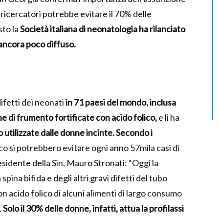
 ricercatori potrebbe evitare il 70% delle
sto la
Società italiana di neonatologia ha rilanciato
è ancora poco diffuso.
difetti dei neonati
in 71 paesi del mondo, inclusa
ine di frumento fortificate con acido folico,
e li ha
o utilizzate dalle donne incinte. Secondo i
ico si potrebbero evitare ogni anno 57mila casi di
idente della Sin, Mauro Stronati: “Oggi la
pina bifida e degli altri gravi difetti del tubo
on acido folico di alcuni alimenti di largo consumo
.
Solo il 30% delle donne, infatti, attua la profilassi