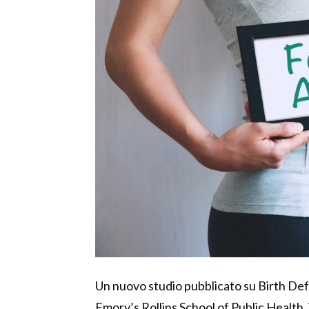
Un nuovo studio pubblicato su Birth Defe
Emory’s Rollins School of Public Health