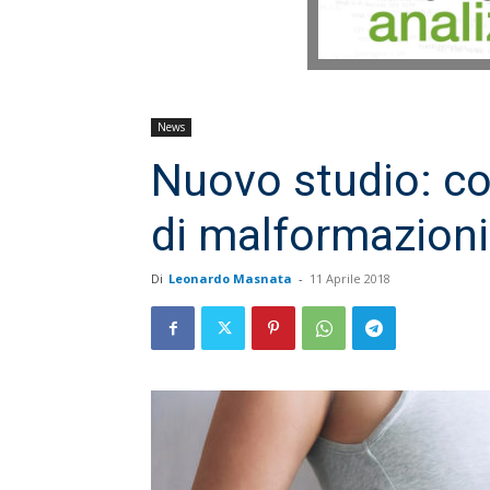
News
Nuovo studio: con
di malformazioni
Di
Leonardo Masnata
-
11 Aprile 2018