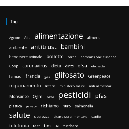
Tag
alimentazione
Aifa
alimenti
Agcom
bambini
antitrust
ambiente
bollette
benessere animale
carne
commissione europea
efsa
coronavirus
dieta
Coop
diritti
etichetta
glifosato
francia
Greenpeace
gas
farmaci
inquinamento
listeria
ministero salute
miti alimentari
pesticidi
pfas
Monsanto
Ogm
pasta
richiamo
plastica
ritiro
salmonella
privacy
salute
sicurezza
sicurezza alimentare
studio
telefonia
tim
test
zucchero
Ue