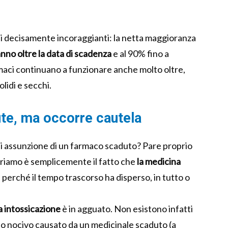
ati decisamente incoraggianti: la netta maggioranza
 anno
oltre la data di scadenza
e al 90% fino a
rmaci continuano a funzionare anche molto oltre,
lidi e secchi.
ute, ma occorre cautela
 di assunzione di un farmaco scaduto? Pare proprio
orriamo è semplicemente il fatto che
la medicina
, perché il tempo trascorso ha disperso, in tutto o
 intossicazione
è in agguato. Non esistono infatti
tto nocivo causato da un medicinale scaduto (a