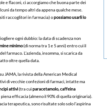
le e flaconi, ci accorgiamo che buona parte dei
 alcuni da tempo altri da appena qualche mese.
ti raccoglitori in farmacia) o
possiamo usarli lo
iogliere ogni dubbio: la data di scadenza non
rmine minimo
(di norma tra 1 e 5 anni) entro cui il
del farmaco. L’azienda, insomma, si scarica da
fatto oltre quella data.
su JAMA, la rivista della American Medical
ttivi di vecchie confezioni di farmaci, intatte ma
cipi attivi
(tra cui
paracetamolo, caffeina
piena efficacia (almeno il 90% di quella originaria).
cia terapeutica, sono risultate solo solo l’aspirina