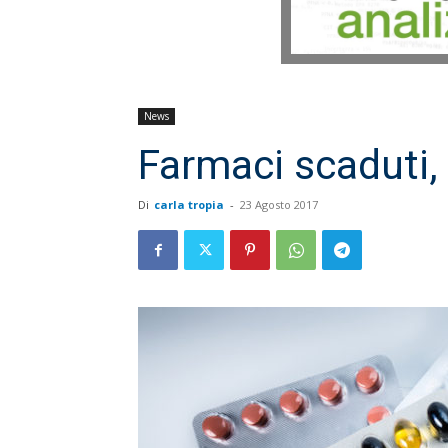
News
Farmaci scaduti, 
Di
carla tropia
-
23 Agosto 2017