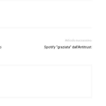
Articolo successivo
o
Spotify “graziata” dall’Antitrust