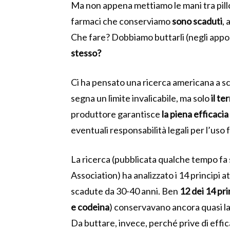
Ma non appena mettiamo le mani tra pillo
farmaci che conserviamo
sono scaduti
,
Che fare? Dobbiamo buttarli (negli apposi
stesso?
Ci ha pensato una ricerca americana a sc
segna un limite invalicabile, ma solo
il te
produttore garantisce
la piena efficacia
eventuali responsabilità legali per l’uso 
La ricerca (pubblicata qualche tempo fa 
Association) ha analizzato i 14 principi a
scadute da 30-40 anni. Ben
12 dei 14 prin
e codeina
) conservavano ancora quasi la 
Da buttare, invece, perché prive di effica