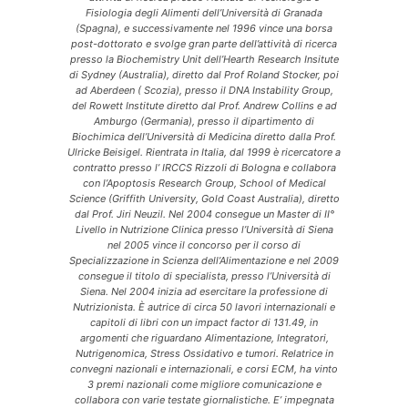
Fisiologia degli Alimenti dell’Università di Granada
(Spagna), e successivamente nel 1996 vince una borsa
post-dottorato e svolge gran parte dell’attività di ricerca
presso la Biochemistry Unit dell’Hearth Research Insitute
di Sydney (Australia), diretto dal Prof Roland Stocker, poi
ad Aberdeen ( Scozia), presso il DNA Instability Group,
del Rowett Institute diretto dal Prof. Andrew Collins e ad
Amburgo (Germania), presso il dipartimento di
Biochimica dell’Università di Medicina diretto dalla Prof.
Ulricke Beisigel. Rientrata in Italia, dal 1999 è ricercatore a
contratto presso l’ IRCCS Rizzoli di Bologna e collabora
con l’Apoptosis Research Group, School of Medical
Science (Griffith University, Gold Coast Australia), diretto
dal Prof. Jiri Neuzil. Nel 2004 consegue un Master di II°
Livello in Nutrizione Clinica presso l’Università di Siena
nel 2005 vince il concorso per il corso di
Specializzazione in Scienza dell’Alimentazione e nel 2009
consegue il titolo di specialista, presso l’Università di
Siena. Nel 2004 inizia ad esercitare la professione di
Nutrizionista. È autrice di circa 50 lavori internazionali e
capitoli di libri con un impact factor di 131.49, in
argomenti che riguardano Alimentazione, Integratori,
Nutrigenomica, Stress Ossidativo e tumori. Relatrice in
convegni nazionali e internazionali, e corsi ECM, ha vinto
3 premi nazionali come migliore comunicazione e
collabora con varie testate giornalistiche. E’ impegnata