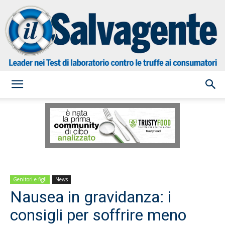
il
Salvagente
Genitori e figli
News
Nausea in gravidanza: i
consigli per soffrire meno