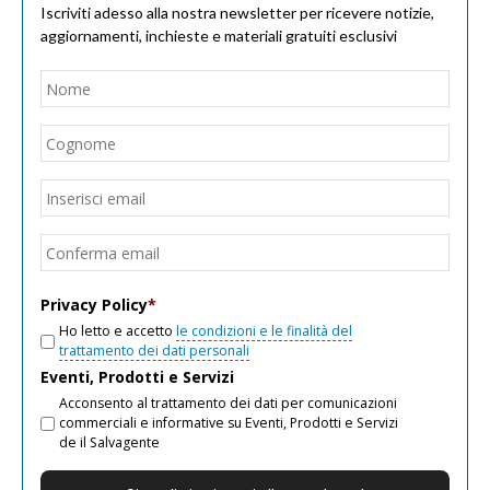
Iscriviti adesso alla nostra newsletter per ricevere notizie,
aggiornamenti, inchieste e materiali gratuiti esclusivi
Nome
*
Nom
Cogn
Email
*
Inseri
email
Conf
email
Privacy Policy
*
Ho letto e accetto
le condizioni e le finalità del
trattamento dei dati personali
Eventi, Prodotti e Servizi
Acconsento al trattamento dei dati per comunicazioni
commerciali e informative su Eventi, Prodotti e Servizi
de il Salvagente