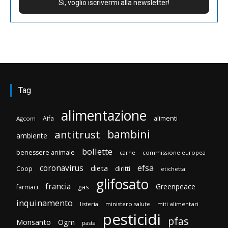
Tag
alimentazione
Aifa
alimenti
Agcom
bambini
antitrust
ambiente
bollette
benessere animale
carne
commissione europea
efsa
coronavirus
dieta
Coop
diritti
etichetta
glifosato
francia
Greenpeace
gas
farmaci
inquinamento
listeria
ministero salute
miti alimentari
pesticidi
pfas
Monsanto
Ogm
pasta