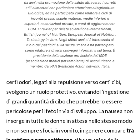
da anni nella promozione della salute attraverso i corretti
stili alimentari con particolare attenzione all’Agricoltura
Biologica, ed ha partecipato come relatore a cicli di
incontri presso scuole materne, medie inferiori e
superiori, associazioni private, e corsi di aggiornamento
ECM. E’ rewier per riviste scientifiche internazionali,
British journal of Nutrition, European Journal of Nutrition,
Toxicology in vitro. Negli ultimi anni si è interessata al
ruolo dei pesticidi sulla salute umana e ha partecipato
come relatore a diversi convegni informativi sul tema. È
presidente della sezione provinciale dell’ISDE
(associazione medici per l’ambiente) di Ascoli Piceno e
membro del PAN (Pesticide Action network) Italia.
certi odori, legati alla repulsione verso certi cibi,
svolgono un ruolo protettivo, evitando l’ingestione
di grandi quantità di cibo che potrebbero essere
pericolose per il feto in via di sviluppo. La nausea non
insorge in tutte le donne in attesa nello stesso modo
e non sempre sfocia in vomito, in genere compare
tra
la settima e nona settimana
, si ha un apice della