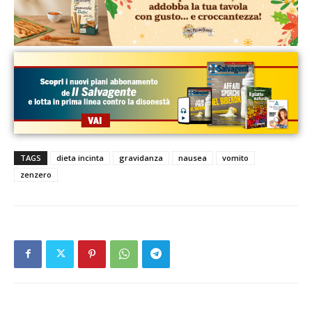
TAGS
dieta incinta
gravidanza
nausea
vomito
zenzero