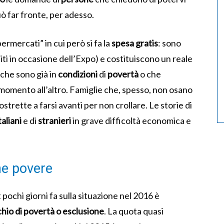
può far fronte, per adesso.
permercati” in cui però si fa la
spesa
gratis
: sono
iti in occasione dell’Expo) e costituiscono un reale
, che sono già in
condizioni
di
povertà
o che
 momento all’altro. Famiglie che, spesso, non osano
rette a farsi avanti per non crollare. Le storie di
taliani
e di
stranieri
in grave difficoltà economica e
ne povere
t pochi giorni fa sulla situazione nel 2016 è
chio di povertà o esclusione
. La quota quasi