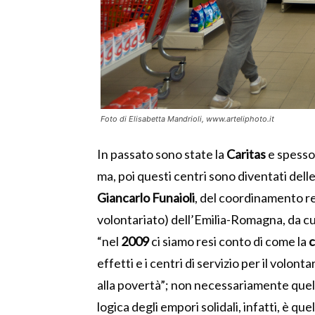
Foto di Elisabetta Mandrioli, www.arteliphoto.it
In passato sono state la
Caritas
e spesso
ma, poi questi centri sono diventati dell
Giancarlo Funaioli
, del coordinamento r
volontariato) dell’Emilia-Romagna, da cui
“nel
2009
ci siamo resi conto di come la
c
effetti e i centri di servizio per il volon
alla povertà”; non necessariamente quella
logica degli empori solidali, infatti, è que