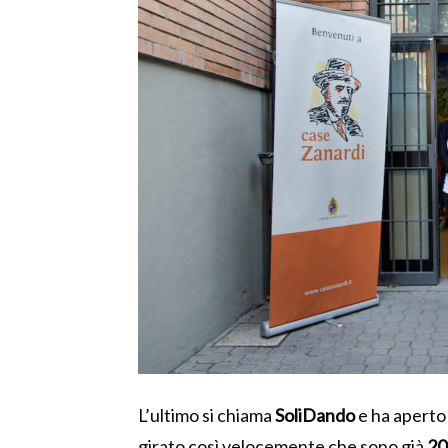
L’ultimo si chiama
SoliDando
e ha aperto 
girato così velocemente che sono già
20