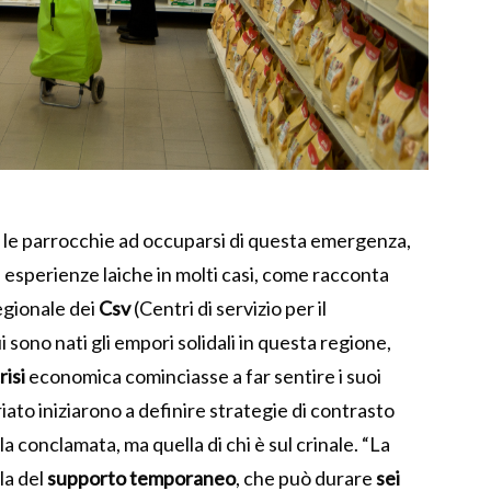
 le parrocchie ad occuparsi di questa emergenza,
e esperienze laiche in molti casi, come racconta
egionale dei
Csv
(Centri di servizio per il
 sono nati gli empori solidali in questa regione,
risi
economica cominciasse a far sentire i suoi
tariato iniziarono a definire strategie di contrasto
 conclamata, ma quella di chi è sul crinale. “La
lla del
supporto temporaneo
, che può durare
sei