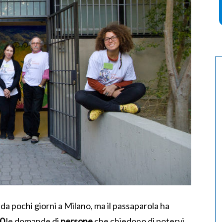
da pochi giorni a Milano, ma il passaparola ha
0
le domande di
persone
che chiedono di potervi