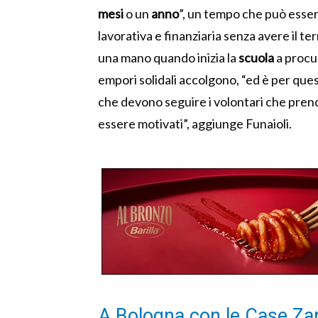
mesi
o un
anno
”, un tempo che può esser
lavorativa e finanziaria senza avere il t
una mano quando inizia la
scuola
a procur
empori solidali accolgono, “ed è per qu
che devono seguire i volontari che prend
essere motivati”, aggiunge Funaioli.
A Bologna con le Case Za