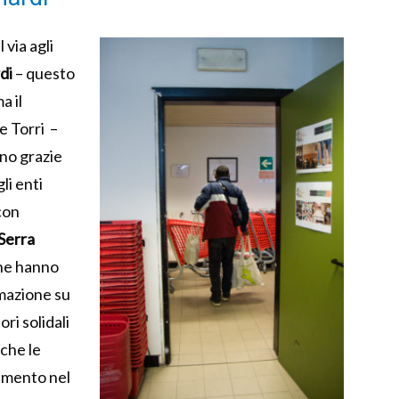
 via agli
di
– questo
a il
e Torri –
ono grazie
li enti
con
Serra
che hanno
rmazione su
ri solidali
 che le
amento nel