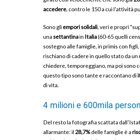
accedere
, contro le 150 a cui l’attività 
Sono gli
empori solidali
, veri e propri “su
una
settantina
in
Italia
(60-65 quelli cens
sostegno alle famiglie, in primis con figli
rischiano di cadere in quello stato da un
chiedere, temporeggiano, ma poi sono cost
questo tipo sono tante e raccontano di
i
di vita.
4 milioni e 600mila perso
Del resto la fotografia scattata dall’Ista
allarmante: il
28,7%
delle famiglie è a
ris