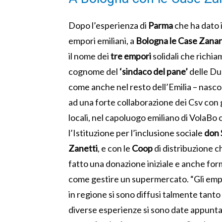
Dopo l’esperienza di
Parma
che ha dato il
empori emiliani, a
Bologna le Case Zanar
il nome dei
tre empori
solidali che richiam
cognome del
‘sindaco del pane’
delle Du
come anche nel resto dell’Emilia – nasc
ad una forte collaborazione dei Csv con g
locali, nel capoluogo emiliano di VolaBo 
l’Istituzione per l’inclusione sociale
don 
Zanetti
, e con le
Coop
di distribuzione 
fatto una donazione iniziale e anche fo
come gestire un supermercato. “Gli empo
in regione si sono diffusi talmente tanto
diverse esperienze si sono date appunt