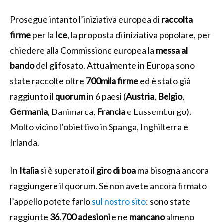
Prosegue intanto l’iniziativa europea di
raccolta
firme
per la
Ice
, la proposta di iniziativa popolare, per
chiedere alla Commissione europea la
messa al
bando
del glifosato. Attualmente in Europa sono
state raccolte oltre
700mila firme
ed è stato già
raggiunto il
quorum
in 6 paesi (
Austria
,
Belgio
,
Germania
, Danimarca,
Francia
e Lussemburgo).
Molto vicino l’obiettivo in Spanga, Inghilterra e
Irlanda.
In
Italia
si è superato il
giro di boa
ma bisogna ancora
raggiungere il quorum. Se non avete ancora firmato
l’appello potete farlo
sul nostro sito
: sono state
raggiunte
36.700 adesioni
e ne
mancano
almeno