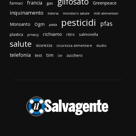
glifosato
francia
Greenpeace
gas
farmaci
inquinamento
listeria
ministero salute
miti alimentari
pesticidi
pfas
Monsanto
Ogm
pasta
richiamo
plastica
ritiro
salmonella
privacy
salute
sicurezza
sicurezza alimentare
studio
telefonia
tim
test
zucchero
Ue