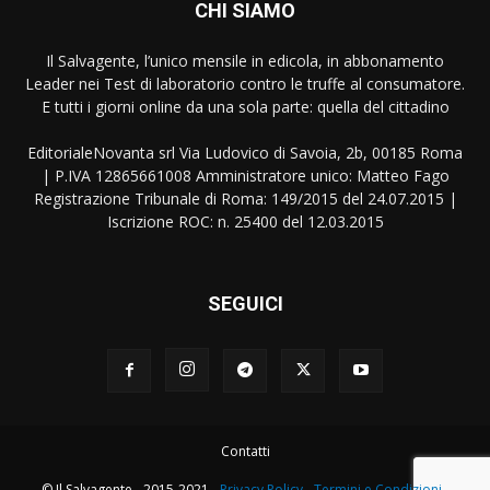
CHI SIAMO
Il Salvagente, l’unico mensile in edicola, in abbonamento
Leader nei Test di laboratorio contro le truffe al consumatore.
E tutti i giorni online da una sola parte: quella del cittadino
EditorialeNovanta srl Via Ludovico di Savoia, 2b, 00185 Roma
| P.IVA 12865661008 Amministratore unico: Matteo Fago
Registrazione Tribunale di Roma: 149/2015 del 24.07.2015 |
Iscrizione ROC: n. 25400 del 12.03.2015
SEGUICI
Contatti
© Il Salvagente - 2015-2021 -
Privacy Policy
-
Termini e Condizioni
-