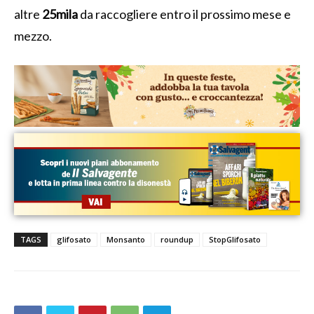
altre
25mila
da raccogliere entro il prossimo mese e
mezzo.
TAGS
glifosato
Monsanto
roundup
StopGlifosato