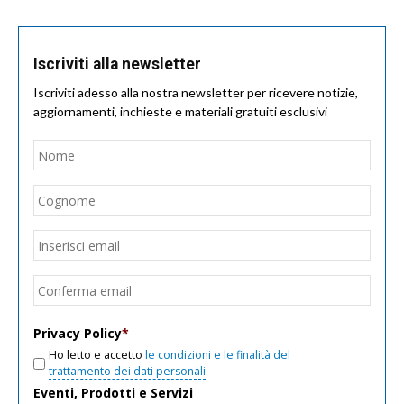
Iscriviti alla newsletter
Iscriviti adesso alla nostra newsletter per ricevere notizie,
aggiornamenti, inchieste e materiali gratuiti esclusivi
Nome
*
Nom
Cogn
Email
*
Inseri
email
Conf
email
Privacy Policy
*
Ho letto e accetto
le condizioni e le finalità del
trattamento dei dati personali
Eventi, Prodotti e Servizi