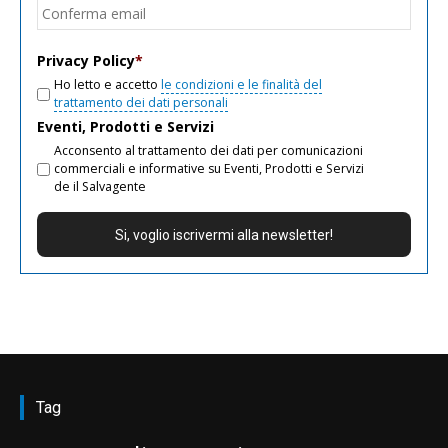
Conf
email
Privacy Policy
*
Ho letto e accetto
le condizioni e le finalità del
trattamento dei dati personali
Eventi, Prodotti e Servizi
Acconsento al trattamento dei dati per comunicazioni
commerciali e informative su Eventi, Prodotti e Servizi
de il Salvagente
Tag