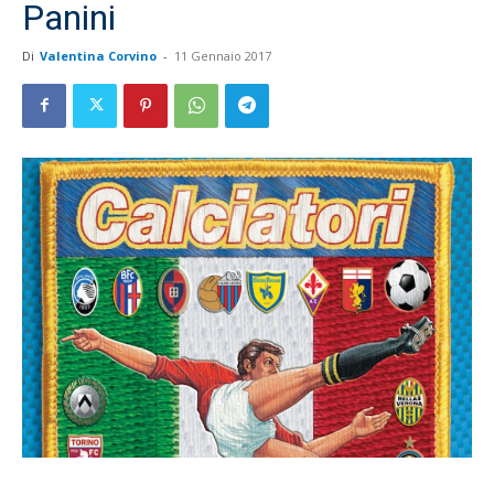
Panini
Di
Valentina Corvino
-
11 Gennaio 2017