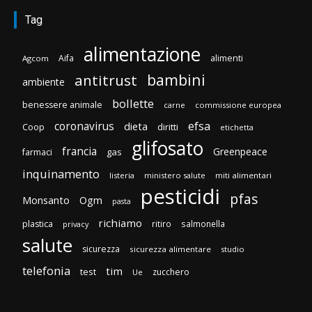
Tag
alimentazione
Aifa
alimenti
Agcom
bambini
antitrust
ambiente
bollette
benessere animale
carne
commissione europea
efsa
coronavirus
dieta
diritti
Coop
etichetta
glifosato
francia
Greenpeace
gas
farmaci
inquinamento
listeria
ministero salute
miti alimentari
pesticidi
pfas
Monsanto
Ogm
pasta
richiamo
plastica
ritiro
salmonella
privacy
salute
sicurezza
sicurezza alimentare
studio
telefonia
tim
test
zucchero
Ue