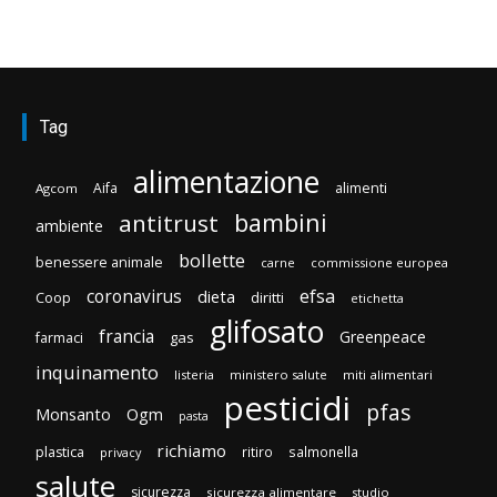
Tag
alimentazione
Aifa
alimenti
Agcom
bambini
antitrust
ambiente
bollette
benessere animale
carne
commissione europea
efsa
coronavirus
dieta
diritti
Coop
etichetta
glifosato
francia
Greenpeace
gas
farmaci
inquinamento
listeria
ministero salute
miti alimentari
pesticidi
pfas
Monsanto
Ogm
pasta
richiamo
plastica
ritiro
salmonella
privacy
salute
sicurezza
sicurezza alimentare
studio