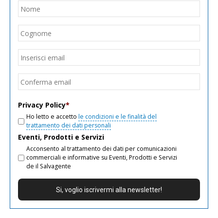
Nome
*
Nom
Cogn
Email
*
Inseri
email
Conf
email
Privacy Policy
*
Ho letto e accetto
le condizioni e le finalità del
trattamento dei dati personali
Eventi, Prodotti e Servizi
Acconsento al trattamento dei dati per comunicazioni
commerciali e informative su Eventi, Prodotti e Servizi
de il Salvagente