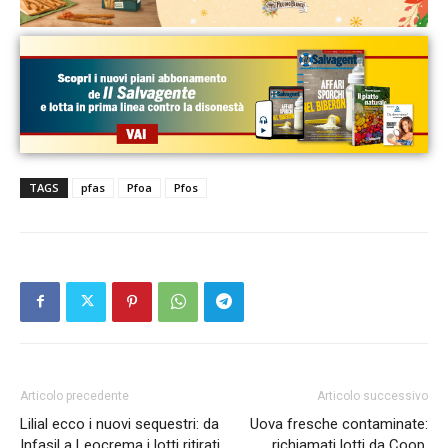
TAGS
pfas
Pfoa
Pfos
Articolo precedente
Articolo successivo
Lilial ecco i nuovi sequestri: da
Uova fresche contaminate:
Infasil a Leocrema i lotti ritirati
richiamati lotti da Coop,