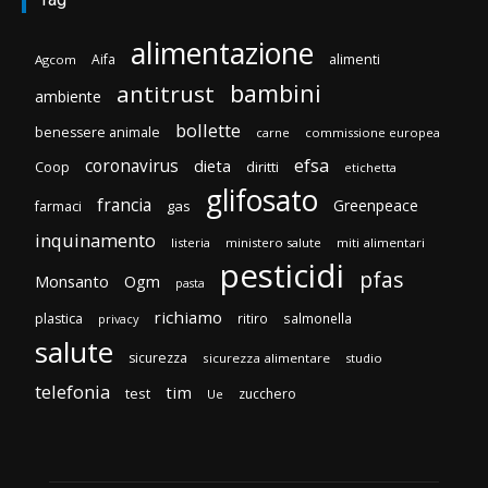
alimentazione
Aifa
alimenti
Agcom
bambini
antitrust
ambiente
bollette
benessere animale
carne
commissione europea
efsa
coronavirus
dieta
diritti
Coop
etichetta
glifosato
francia
Greenpeace
gas
farmaci
inquinamento
listeria
ministero salute
miti alimentari
pesticidi
pfas
Monsanto
Ogm
pasta
richiamo
plastica
ritiro
salmonella
privacy
salute
sicurezza
sicurezza alimentare
studio
telefonia
tim
test
zucchero
Ue