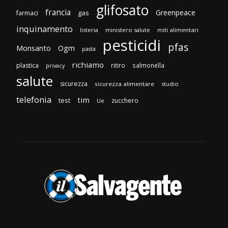
glifosato
francia
Greenpeace
gas
farmaci
inquinamento
listeria
ministero salute
miti alimentari
pesticidi
pfas
Monsanto
Ogm
pasta
richiamo
plastica
ritiro
salmonella
privacy
salute
sicurezza
sicurezza alimentare
studio
telefonia
tim
test
zucchero
Ue