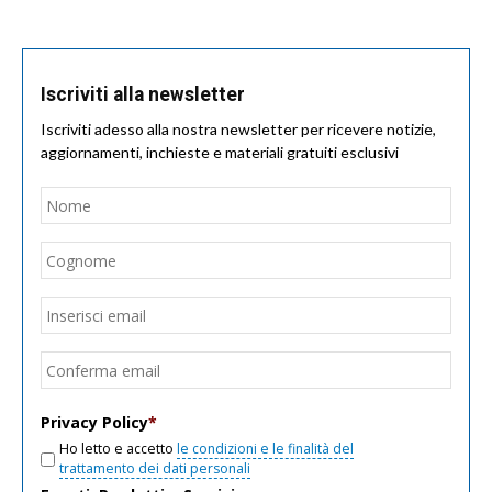
Iscriviti alla newsletter
Iscriviti adesso alla nostra newsletter per ricevere notizie,
aggiornamenti, inchieste e materiali gratuiti esclusivi
Nome
*
Nom
Cogn
Email
*
Inseri
email
Conf
email
Privacy Policy
*
Ho letto e accetto
le condizioni e le finalità del
trattamento dei dati personali