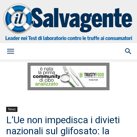
il
Salvagente
News
L’Ue non impedisca i divieti
nazionali sul glifosato: la