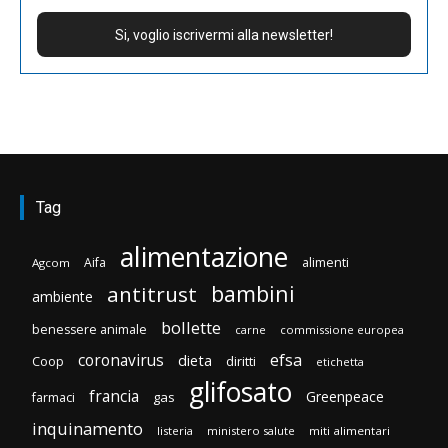
Tag
alimentazione
Aifa
alimenti
Agcom
bambini
antitrust
ambiente
bollette
benessere animale
carne
commissione europea
efsa
coronavirus
dieta
diritti
Coop
etichetta
glifosato
francia
Greenpeace
gas
farmaci
inquinamento
listeria
ministero salute
miti alimentari