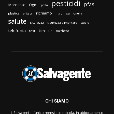
pesticidi
pfas
Monsanto
Ogm
pasta
richiamo
plastica
ritiro
salmonella
privacy
salute
sicurezza
sicurezza alimentare
studio
telefonia
tim
test
zucchero
Ue
CHI SIAMO
Il Salvagente, l’unico mensile in edicola, in abbonamento