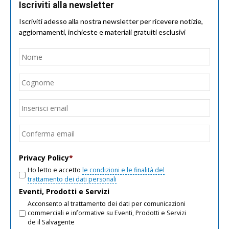
Iscriviti alla newsletter
Iscriviti adesso alla nostra newsletter per ricevere notizie,
aggiornamenti, inchieste e materiali gratuiti esclusivi
Nome
*
Nom
Cogn
Email
*
Inseri
email
Conf
email
Privacy Policy
*
Ho letto e accetto
le condizioni e le finalità del
trattamento dei dati personali
Eventi, Prodotti e Servizi
Acconsento al trattamento dei dati per comunicazioni
commerciali e informative su Eventi, Prodotti e Servizi
de il Salvagente