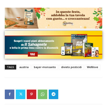
TAGS
austria
bayer-monsanto
divieto pesticidi
WeMove