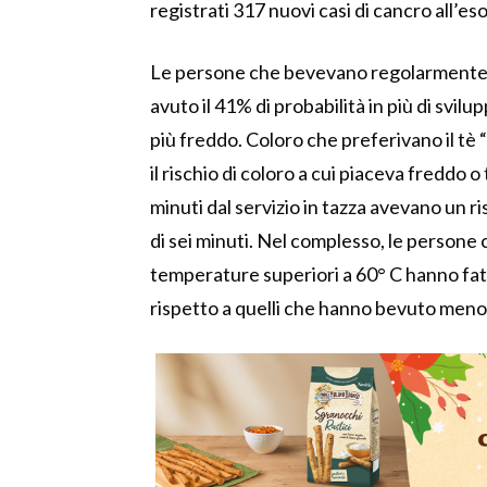
registrati 317 nuovi casi di cancro all’es
Le persone che bevevano regolarmente i
avuto il 41% di probabilità in più di svi
più freddo. Coloro che preferivano il tè
il rischio di coloro a cui piaceva freddo o
minuti dal servizio in tazza avevano un ri
di sei minuti. Nel complesso, le persone
temperature superiori a 60° C hanno fat
rispetto a quelli che hanno bevuto meno