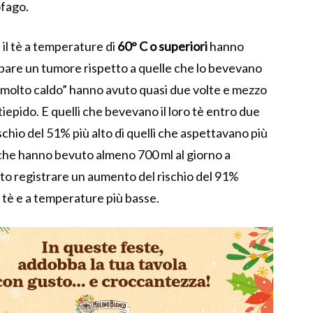
ofago.
l tè a temperature di
60° C o superiori
hanno
luppare un tumore rispetto a quelle che lo bevevano
 “molto caldo” hanno avuto quasi due volte e mezzo
 tiepido. E quelli che bevevano il loro tè entro due
schio del 51% più alto di quelli che aspettavano più
 che hanno bevuto almeno 700 ml al giorno a
to registrare un aumento del rischio del 91%
 tè e a temperature più basse.