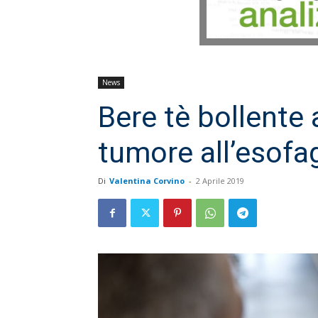
News
Bere tè bollente 
tumore all’esofa
Di
Valentina Corvino
-
2 Aprile 2019