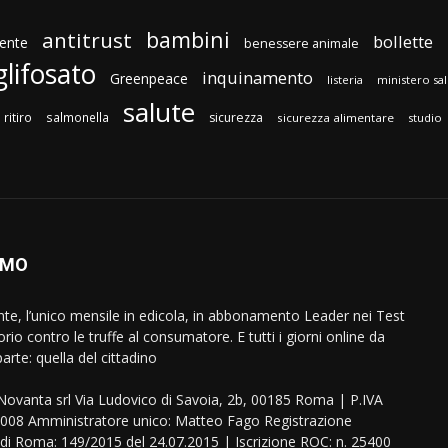
bambini
antitrust
bollette
ente
benessere animale
glifosato
inquinamento
Greenpeace
listeria
ministero sa
salute
ritiro
salmonella
sicurezza
sicurezza alimentare
studio
AMO
ente, l’unico mensile in edicola, in abbonamento Leader nei Test
orio contro le truffe al consumatore. E tutti i giorni online da
arte: quella del cittadino
eNovanta srl Via Ludovico di Savoia, 2b, 00185 Roma | P.IVA
08 Amministratore unico: Matteo Fago Registrazione
 di Roma: 149/2015 del 24.07.2015 | Iscrizione ROC: n. 25400