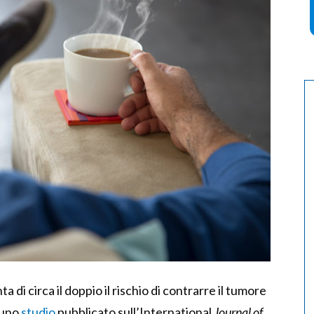
di circa il doppio il rischio di contrarre il tumore
 uno
studio
pubblicato sull’International
Journal of