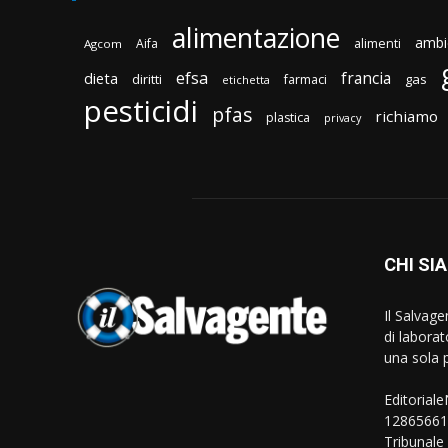
alimentazione
ambi
Aifa
alimenti
Agcom
efsa
francia
dieta
diritti
gas
farmaci
etichetta
pesticidi
pfas
richiamo
plastica
privacy
CHI SI
Il Salvag
di laborat
una sola p
Editorial
128656610
Tribunale