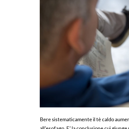
Bere sistematicamente il tè caldo aumenta 
all’esofago. E’ la conclusione cui giunge