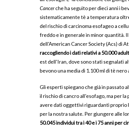
Cancer
che ha seguito per dieci anni i be
sistematicamente tè a temperatura oltre 
del rischio di carcinoma esofageo a cell
freddo e in generale in minor quantità. I
dell’American Cancer Society (Acs) di Atl
raccogliendo i dati relativi
a 50.000 adult
est dell’Iran, dove sono stati segnalati a
bevono una media di 1.100 ml di tè nero a
Gli esperti spiegano che già in passato al
il rischio di cancro all’esofago, ma per l
avere dati oggettivi riguardanti proprio 
per la nostra salute. Per giungere alle lo
50.045 individui tra i 40 e i 75 anni per ci