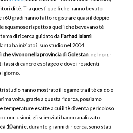
vitori di tè. Tra questi quelli che hanno bevuto
i 60 gradi hanno fatto registrare quasi il doppio
ule squamose rispetto a quelli che bevevano tè
l tema di ricerca guidato da
Farhad Islami
anta ha iniziato il suo studio nel 2004
i che vivono nella provincia di Golestan
, nel nord-
lti tassi di cancro esofageo e dove i residenti
l giorno.
tri studio hanno mostrato il legame tra il tè caldo e
a prima volta, grazie a questa ricerca, possiamo
le temperature esatte a cui il tè diventa pericoloso
ro conclusioni, gli scienziati hanno analizzato
rca 10 anni
e, durante gli anni di ricerca, sono stati