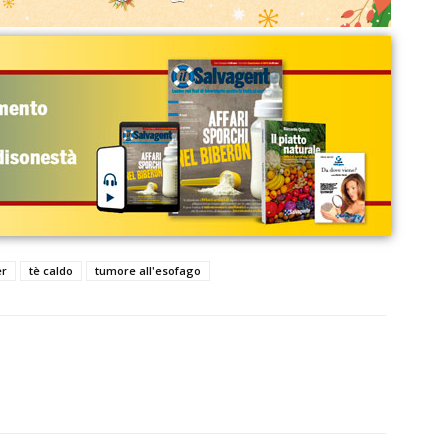
er
tè caldo
tumore all'esofago