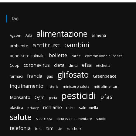
Tag
alimentazione
Aifa
alimenti
Agcom
bambini
antitrust
ambiente
bollette
benessere animale
carne
commissione europea
efsa
coronavirus
dieta
diritti
Coop
etichetta
glifosato
francia
Greenpeace
gas
farmaci
inquinamento
listeria
ministero salute
miti alimentari
pesticidi
pfas
Monsanto
Ogm
pasta
richiamo
plastica
ritiro
salmonella
privacy
salute
sicurezza
sicurezza alimentare
studio
telefonia
tim
test
zucchero
Ue