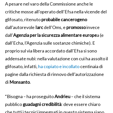
A pesare nel varo della Commissione anche le
critiche mosse all’operato dell’Efsa nella vicende del
glifosato, ritenuto
probabile cancerogeno
dall’autorevole
Iarc
dell’Oms, e
promosso
invece
dall’
Agenzia per la sicurezza alimentare europe
a (e
dall’Echa, l’Agenzia sulle sostanze chimiche). E
proprio sul via libera accordato dall’Efsa si sono
addensate nubi: nella valutazione con cui ha assolto il
glifosato, infatti,
ha copiato e incollato
centinaia di
pagine dalla richiesta di rinnovo dell’autorizzazione
di
Monsanto
.
“Bisogna – ha proseguito
Andrieu
– che il sistema
pubblico
guadagni
credibilità
: deve essere chiaro
che tutti i tecnici impegnati in questo sistema siano