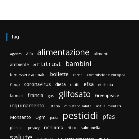
Tag
alimentazione
Aifa
alimenti
Agcom
bambini
antitrust
ambiente
bollette
benessere animale
carne
commissione europea
efsa
coronavirus
dieta
Coop
diritti
etichetta
glifosato
francia
Greenpeace
gas
farmaci
inquinamento
listeria
ministero salute
miti alimentari
pesticidi
pfas
Monsanto
Ogm
pasta
richiamo
plastica
ritiro
salmonella
privacy
salute
sicurezza
sicurezza alimentare
studio