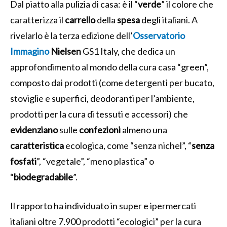
Dal piatto alla pulizia di casa: è il “
verde
” il colore che
caratterizza il
carrello
della
spesa
degli italiani. A
rivelarlo è la terza edizione dell’
Osservatorio
Immagino
Nielsen
GS1 Italy, che dedica un
approfondimento al mondo della cura casa “green”,
composto dai prodotti (come detergenti per bucato,
stoviglie e superfici, deodoranti per l’ambiente,
prodotti per la cura di tessuti e accessori) che
evidenziano
sulle
confezioni
almeno una
caratteristica
ecologica, come “senza nichel”, “
senza
fosfati
”, “vegetale”, “meno plastica” o
“
biodegradabile
”.
Il rapporto ha individuato in super e ipermercati
italiani oltre 7.900 prodotti “ecologici” per la cura