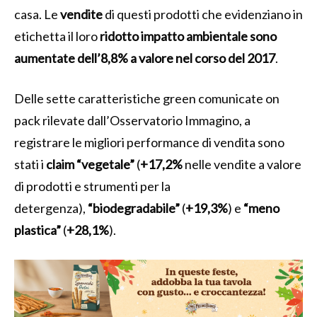
casa. Le
vendite
di questi prodotti che evidenziano in
etichetta il loro
ridotto impatto ambientale sono
aumentate dell’8,8% a valore nel corso del 2017
.
Delle sette caratteristiche green comunicate on
pack
rilevate dall’Osservatorio Immagino, a
registrare le migliori performance di vendita sono
stati i
claim
“vegetale”
(
+17,2%
nelle vendite a valore
di prodotti e strumenti per la
detergenza),
“biodegradabile”
(
+19,3%
) e
“meno
plastica”
(
+28,1%
).