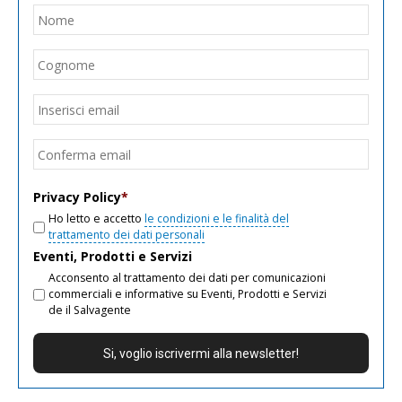
Nome
*
Nom
Cogn
Email
*
Inseri
email
Conf
email
Privacy Policy
*
Ho letto e accetto
le condizioni e le finalità del
trattamento dei dati personali
Eventi, Prodotti e Servizi
Acconsento al trattamento dei dati per comunicazioni
commerciali e informative su Eventi, Prodotti e Servizi
de il Salvagente