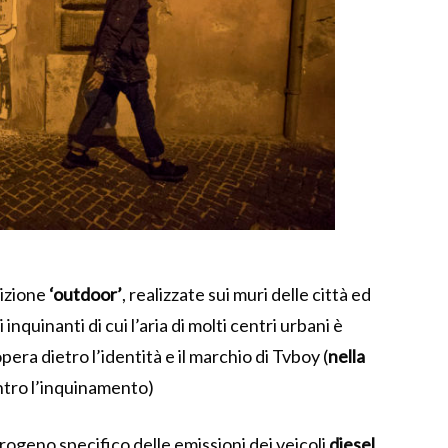
nizione
‘outdoor’
, realizzate sui muri delle città ed
nquinanti di cui l’aria di molti centri urbani è
 opera dietro l’identità e il marchio di Tvboy (
nella
ntro l’inquinamento)
ogeno specifico delle emissioni dei veicoli
diesel
,