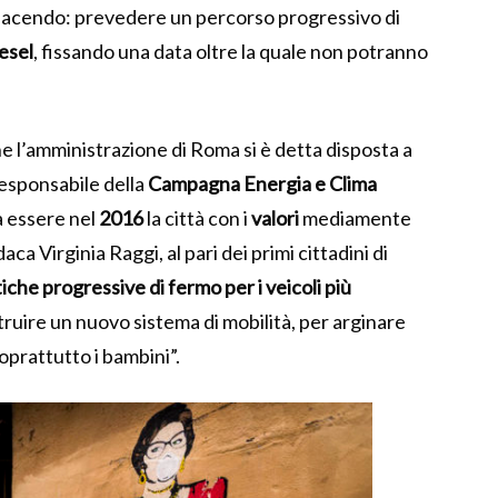
à facendo: prevedere un percorso progressivo di
esel
, fissando una data oltre la quale non potranno
e l’amministrazione di Roma si è detta disposta a
responsabile della
Campagna Energia e Clima
a essere nel
2016
la città con i
valori
mediamente
ca Virginia Raggi, al pari dei primi cittadini di
tiche progressive di fermo per i veicoli più
truire un nuovo sistema di mobilità, per arginare
oprattutto i bambini”.