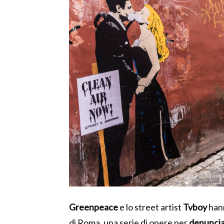
Greenpeace
e lo street artist
Tvboy
hann
di Roma, una serie di opere per
denunci