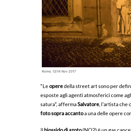
Rome, 13/14 Nov 2017
“Le
opere
della street art sono per defi
esposte agli agenti atmosferici come agli i
satura”, afferma
Salvatore
, l’artista che
foto sopra accanto
a una delle opere co
Il
biossido di azoto
(NO2) è un gas cancer