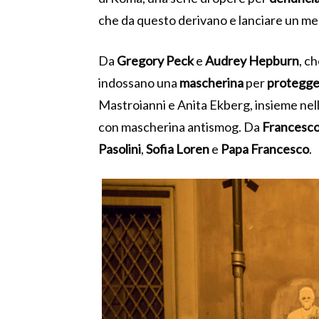
che da questo derivano e lanciare un me
Da
Gregory Peck
e
Audrey Hepburn
, c
indossano una
mascherina
per
protegge
Mastroianni e Anita Ekberg, insieme nell
con mascherina antismog. Da
Francesco
Pasolini
,
Sofia Loren
e
Papa Francesco
.