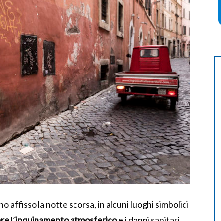
o affisso la notte scorsa, in alcuni luoghi simbolici
are
l’
inquinamento
atmosferico
e i danni sanitari