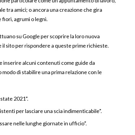
sione particolare come un appuntamento di lavoro,
le tra amici; o ancora una creazione che gira
iori, agrumi o legni.
ettuano su Google per scoprire la loro nuova
 il sito per rispondere a queste prime richieste.
nserire alcuni contenuti come guide da
imo modo di stabilire una prima relazione con le
Estate 2021”.
istenti per lasciare una scia indimenticabile”.
ssare nelle lunghe giornate in ufficio”.