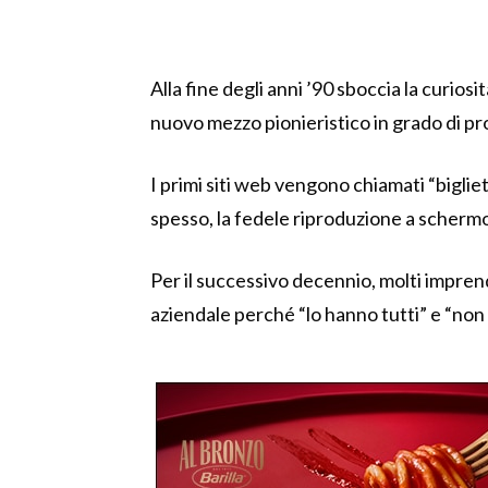
Alla fine degli anni ’90 sboccia la curiosit
nuovo mezzo pionieristico in grado di pro
I primi siti web vengono chiamati “bigliett
spesso, la fedele riproduzione a schermo
Per il successivo decennio, molti imprend
aziendale perché “lo hanno tutti” e “non 