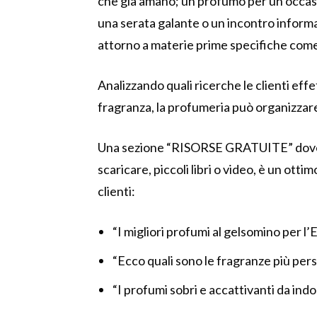
che già amano; un profumo per un’occa
una serata galante o un incontro informa
attorno a materie prime specifiche come f
Analizzando quali ricerche le clienti eff
fragranza, la profumeria può organizzare
Una sezione “RISORSE GRATUITE” dove i
scaricare, piccoli libri o video, è un ott
clienti:
“I migliori profumi al gelsomino per l’
“Ecco quali sono le fragranze più pers
“I profumi sobri e accattivanti da indo