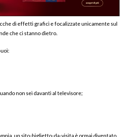
icche di effetti grafici e focalizzate unicamente sul
nde che ci stanno dietro.
puoi:
uando non sei davanti al televisore;
ampia, un sito-biglietto-da-visita è ormai diventato