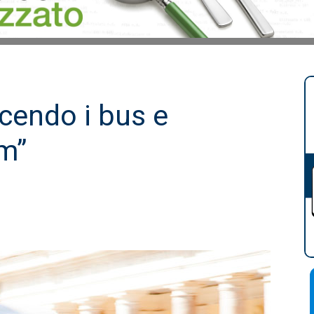
ucendo i bus e
m”