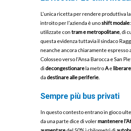
L’unica ricetta per rendere produttiva 
introito per l’azienda è uno
shift modale
utilizzate con
tram e metropolitane
, di
questa evidenza tuttavia il sindaco Raggi,
neanche ancora chiaramente espresso a
Colosseo verso l’Ansa Barocca e San Pie
di
decongestionare
la metro
A
e
liberare
da
destinare alle periferie
.
Sempre più bus privati
In questo contesto entrano in gioco ulte
da una parte dice di voler
mantenere l’Ata
aumentare
del 50% i chilometri di
autob