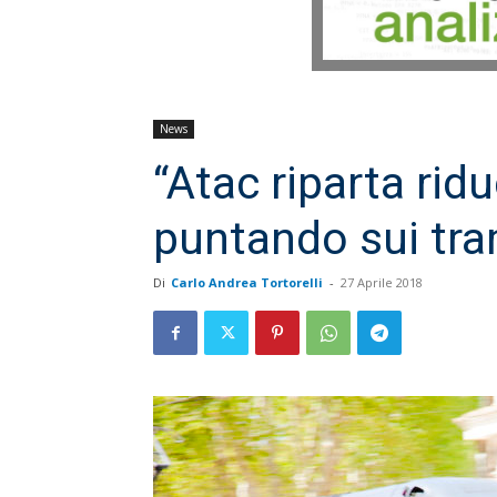
News
“Atac riparta rid
puntando sui tra
Di
Carlo Andrea Tortorelli
-
27 Aprile 2018