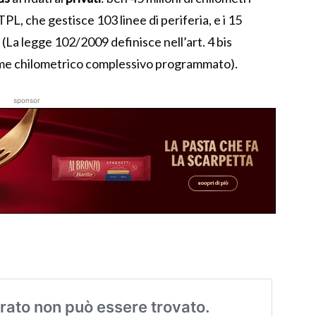
TPL, che gestisce 103 linee di periferia, e i 15
 (La legge 102/2009 definisce nell’art. 4 bis
olume chilometrico complessivo programmato).
sponsor