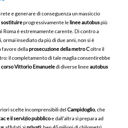
la rete e generare di conseguenza un massiccio
:
sostituire
progressivamente le
linee autobus
più
 cui Roma è estremamente carente. Di contro a
 ormai insediato da più di due anni, non si è
 favore della
prosecuzione della metro C
oltre il
tro: il completamento di tale maglia consentirebbe
corso Vittorio Emanuele
di diverse linee
autobus
riori scelte incomprensibili del
Campidoglio
, che
c e il servizio pubblico
e dall’altra si prepara ad
us
affidati ai
privati
: ben 45 milioni di chilometri