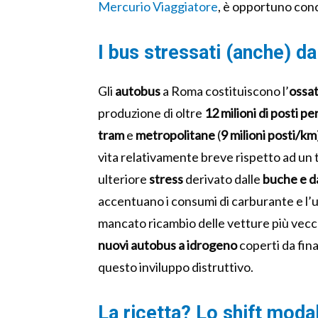
Mercurio Viaggiatore
, è opportuno conce
I bus stressati (anche) da
Gli
autobus
a Roma costituiscono l’
ossa
produzione di oltre
12 milioni di posti p
tram
e
metropolitane
(
9 milioni posti/km
vita relativamente breve rispetto ad un 
ulteriore
stress
derivato dalle
buche e da
accentuano i consumi di carburante e l’u
mancato ricambio delle vetture più vecc
nuovi autobus a idrogeno
coperti da fin
questo inviluppo distruttivo.
La ricetta? Lo shift moda