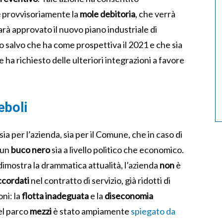
e
provvisoriamente la
mole debitoria
, che verrà
rà approvato il nuovo piano industriale di
o salvo che ha come prospettiva il 2021 e che sia
e ha richiesto delle ulteriori integrazioni a favore
eboli
sia per l’azienda, sia per il Comune, che in caso di
 un
buco nero
sia a livello politico che economico.
imostra la drammatica attualità, l’azienda
non
è
ccordati
nel contratto di servizio, già ridotti di
oni: la
flotta inadeguata
e la
diseconomia
el parco
mezzi
è stato ampiamente
spiegato da