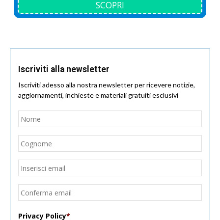
SCOPRI
Iscriviti alla newsletter
Iscriviti adesso alla nostra newsletter per ricevere notizie,
aggiornamenti, inchieste e materiali gratuiti esclusivi
Nome
*
Nom
Cogn
Email
*
Inseri
email
Conf
email
Privacy Policy
*