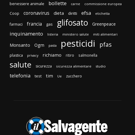
bollette
benessere animale
carne
commissione europea
efsa
coronavirus
dieta
diritti
Coop
etichetta
glifosato
francia
Greenpeace
gas
farmaci
inquinamento
listeria
ministero salute
miti alimentari
pesticidi
pfas
Monsanto
Ogm
pasta
richiamo
plastica
ritiro
salmonella
privacy
salute
sicurezza
sicurezza alimentare
studio
telefonia
tim
test
zucchero
Ue