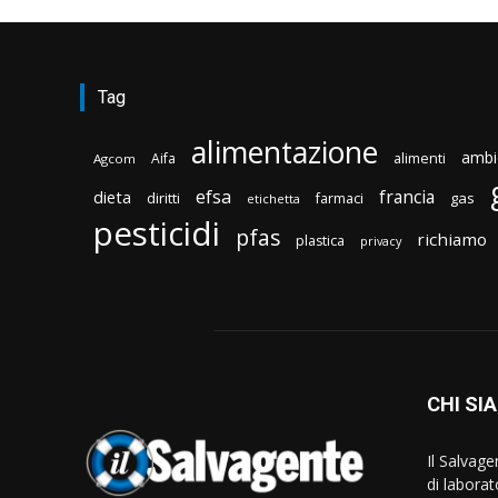
Tag
alimentazione
ambi
Aifa
alimenti
Agcom
efsa
francia
dieta
diritti
gas
farmaci
etichetta
pesticidi
pfas
richiamo
plastica
privacy
CHI SI
Il Salvag
di laborat