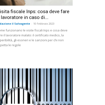
isita fiscale Inps: cosa deve fare
l lavoratore in caso di...
dazione il Salvagente
-
10 Febbraio 2023
me funzionano le visite fiscali Inps e cosa deve
re il lavoratore malato: il certificato medico, la
peribilità, gli esoneri e le sanzioni per chi non
spetta le regole