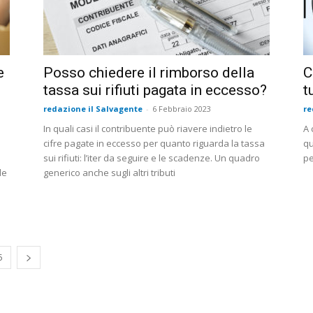
e
Posso chiedere il rimborso della
C
tassa sui rifiuti pagata in eccesso?
t
redazione il Salvagente
-
6 Febbraio 2023
re
o
In quali casi il contribuente può riavere indietro le
A 
cifre pagate in eccesso per quanto riguarda la tassa
qu
sui rifiuti: l’iter da seguire e le scadenze. Un quadro
pe
de
generico anche sugli altri tributi
5