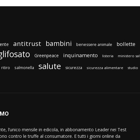
bambini
antitrust
bollette
ente
benessere animale
glifosato
inquinamento
Greenpeace
listeria
ministero sa
salute
ritiro
salmonella
sicurezza
sicurezza alimentare
studio
AMO
ente, l’unico mensile in edicola, in abbonamento Leader nei Test
orio contro le truffe al consumatore. E tutti i giorni online da