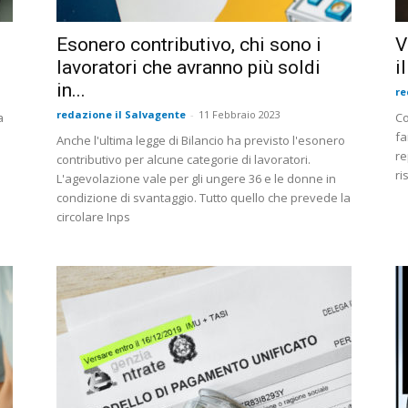
Esonero contributivo, chi sono i
V
lavoratori che avranno più soldi
i
in...
re
redazione il Salvagente
-
11 Febbraio 2023
a
Co
fa
Anche l'ultima legge di Bilancio ha previsto l'esonero
re
contributivo per alcune categorie di lavoratori.
ri
L'agevolazione vale per gli ungere 36 e le donne in
condizione di svantaggio. Tutto quello che prevede la
circolare Inps