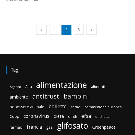
1
2
3
Tag
alimentazione
Aifa
alimenti
Agcom
bambini
antitrust
ambiente
bollette
benessere animale
carne
commissione europea
efsa
coronavirus
dieta
Coop
diritti
etichetta
glifosato
francia
Greenpeace
gas
farmaci