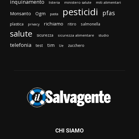
inquinamento
listeria
ministero salute
miti alimentari
pesticidi
pfas
Monsanto
Ogm
pasta
richiamo
plastica
ritiro
salmonella
privacy
salute
sicurezza
sicurezza alimentare
studio
telefonia
tim
test
zucchero
Ue
CHI SIAMO