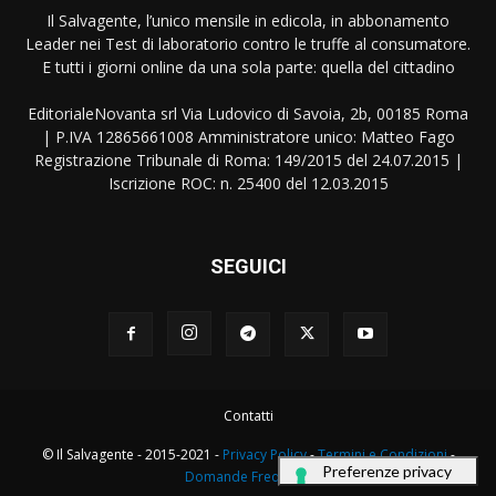
Il Salvagente, l’unico mensile in edicola, in abbonamento
Leader nei Test di laboratorio contro le truffe al consumatore.
E tutti i giorni online da una sola parte: quella del cittadino
EditorialeNovanta srl Via Ludovico di Savoia, 2b, 00185 Roma
| P.IVA 12865661008 Amministratore unico: Matteo Fago
Registrazione Tribunale di Roma: 149/2015 del 24.07.2015 |
Iscrizione ROC: n. 25400 del 12.03.2015
SEGUICI
Contatti
© Il Salvagente - 2015-2021 -
Privacy Policy
-
Termini e Condizioni
-
Domande Frequenti