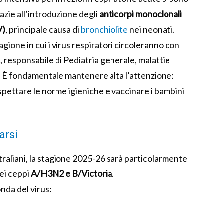
azie all’introduzione degli
anticorpi monoclonali
V)
, principale causa di
bronchiolite
nei neonati.
one in cui i virus respiratori circoleranno con
i
, responsabile di Pediatria generale, malattie
 –. È fondamentale mantenere alta l’attenzione:
 rispettare le norme igieniche e vaccinare i bambini
arsi
traliani, la stagione 2025-26 sarà particolarmente
dei ceppi
A/H3N2 e B/Victoria
.
onda del virus: