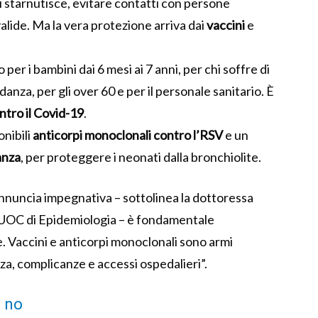
i starnutisce, evitare contatti con persone
alide. Ma la vera protezione arriva dai
vaccini
e
er i bambini dai 6 mesi ai 7 anni, per chi soffre di
anza, per gli over 60 e per il personale sanitario. È
tro il Covid-19
.
onibili
anticorpi monoclonali contro l’RSV
e un
anza
, per proteggere i neonati dalla bronchiolite.
annuncia impegnativa – sottolinea la dottoressa
l’UOC di Epidemiologia – è fondamentale
. Vaccini e anticorpi monoclonali sono armi
za, complicanze e accessi ospedalieri”.
 no