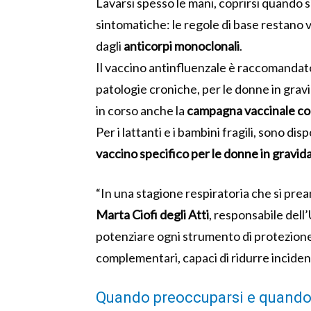
Lavarsi spesso le mani, coprirsi quando s
sintomatiche: le regole di base restano v
dagli
anticorpi monoclonali
.
Il vaccino antinfluenzale è raccomandato p
patologie croniche, per le donne in gravid
in corso anche la
campagna vaccinale con
Per i lattanti e i bambini fragili, sono disp
vaccino specifico per le donne in gravid
“In una stagione respiratoria che si pre
Marta Ciofi degli Atti
, responsabile del
potenziare ogni strumento di protezione
complementari, capaci di ridurre inciden
Quando preoccuparsi e quando