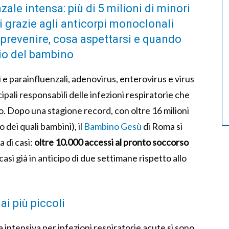
ale intensa: più di 5 milioni di minori
ti grazie agli anticorpi monoclonali
e prevenire, cosa aspettarsi e quando
io del bambino
i e parainfluenzali, adenovirus, enterovirus e virus
cipali responsabili delle infezioni respiratorie che
no. Dopo una stagione record, con oltre 16 milioni
o dei quali bambini), il
Bambino Gesù
di Roma si
 di casi:
oltre 10.000 accessi al pronto soccorso
casi già in anticipo di due settimane rispetto allo
ai più piccoli
ia intensiva per infezioni respiratorie acute si sono