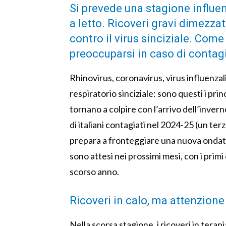
Si prevede una stagione influenz
a letto. Ricoveri gravi dimezza
contro il virus sinciziale. Com
preoccuparsi in caso di contag
Rhinovirus, coronavirus, virus influenzal
respiratorio sinciziale: sono questi i prin
tornano a colpire con l’arrivo dell’inver
di italiani contagiati nel 2024-25 (un terz
prepara a fronteggiare una nuova ondata
sono attesi nei prossimi mesi, con i primi 
scorso anno.
Ricoveri in calo, ma attenzione 
Nella scorsa stagione, i ricoveri in terap