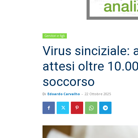
Genitori e figli
Virus sinciziale
attesi oltre 10.0
soccorso
Di
Edoardo Carvalho
-
22 Ottobre 2025