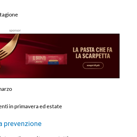
 stagione
sponsor
marzo
enti in primavera ed estate
lla prevenzione