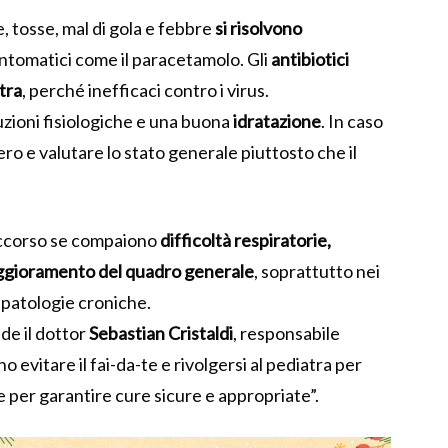
, tosse, mal di gola e febbre
si risolvono
intomatici come il paracetamolo. Gli
antibiotici
tra
, perché inefficaci contro i virus.
zioni fisiologiche e una buona
idratazione
. In caso
ero e valutare lo stato generale piuttosto che il
soccorso se compaiono
difficoltà respiratorie,
eggioramento del quadro generale
, soprattutto nei
 patologie croniche.
de il dottor
Sebastian Cristaldi
, responsabile
no evitare il fai-da-te e rivolgersi al pediatra per
re per garantire cure sicure e appropriate”.