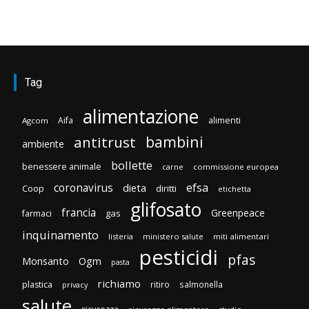
Tag
alimentazione
Aifa
alimenti
Agcom
bambini
antitrust
ambiente
bollette
benessere animale
carne
commissione europea
efsa
coronavirus
dieta
Coop
diritti
etichetta
glifosato
francia
Greenpeace
gas
farmaci
inquinamento
listeria
ministero salute
miti alimentari
pesticidi
pfas
Monsanto
Ogm
pasta
richiamo
plastica
ritiro
salmonella
privacy
salute