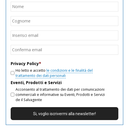
Nome
*
Nom
Cogn
Email
*
Inseri
email
Conf
email
Privacy Policy
*
Ho letto e accetto
le condizioni e le finalità del
trattamento dei dati personali
Eventi, Prodotti e Servizi
Acconsento al trattamento dei dati per comunicazioni
commerciali e informative su Eventi, Prodotti e Servizi
de il Salvagente