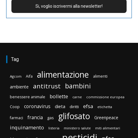
Tag
alimentazione
Aifa
alimenti
Agcom
bambini
antitrust
ambiente
bollette
benessere animale
carne
commissione europea
efsa
coronavirus
dieta
diritti
Coop
etichetta
glifosato
francia
Greenpeace
gas
farmaci
inquinamento
listeria
ministero salute
miti alimentari
pesticidi