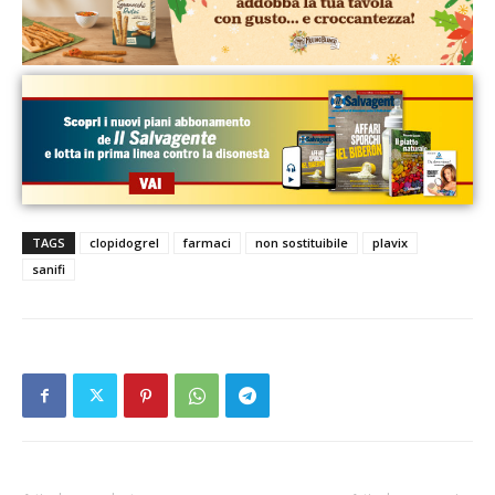
TAGS
clopidogrel
farmaci
non sostituibile
plavix
sanifi