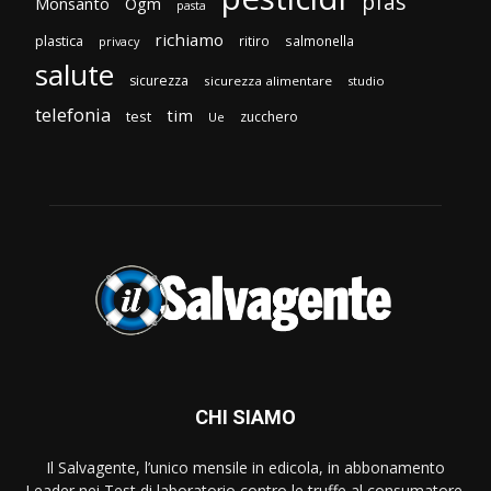
pfas
Monsanto
Ogm
pasta
richiamo
plastica
ritiro
salmonella
privacy
salute
sicurezza
sicurezza alimentare
studio
telefonia
tim
test
zucchero
Ue
CHI SIAMO
Il Salvagente, l’unico mensile in edicola, in abbonamento
Leader nei Test di laboratorio contro le truffe al consumatore.