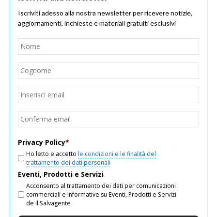
Iscriviti adesso alla nostra newsletter per ricevere notizie,
aggiornamenti, inchieste e materiali gratuiti esclusivi
Nome
*
Nom
Cogn
Email
*
Inseri
email
Conf
email
Privacy Policy
*
Ho letto e accetto
le condizioni e le finalità del
trattamento dei dati personali
Eventi, Prodotti e Servizi
Acconsento al trattamento dei dati per comunicazioni
commerciali e informative su Eventi, Prodotti e Servizi
de il Salvagente