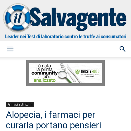
il
Salvagente
Farmaci e dintorni
Alopecia, i farmaci per
curarla portano pensieri