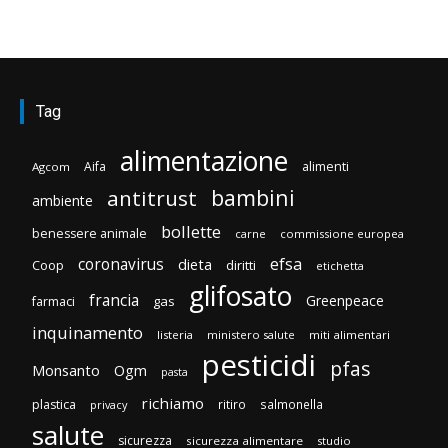
Tag
alimentazione
Aifa
alimenti
Agcom
bambini
antitrust
ambiente
bollette
benessere animale
carne
commissione europea
efsa
coronavirus
dieta
Coop
diritti
etichetta
glifosato
francia
Greenpeace
gas
farmaci
inquinamento
listeria
ministero salute
miti alimentari
pesticidi
pfas
Monsanto
Ogm
pasta
richiamo
plastica
ritiro
salmonella
privacy
salute
sicurezza
sicurezza alimentare
studio