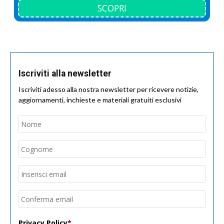
SCOPRI
Iscriviti alla newsletter
Iscriviti adesso alla nostra newsletter per ricevere notizie,
aggiornamenti, inchieste e materiali gratuiti esclusivi
Nome
*
Nom
Cogn
Email
*
Inseri
email
Conf
email
Privacy Policy
*