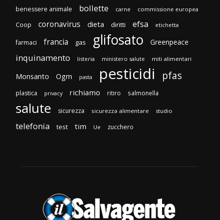
bollette
benessere animale
carne
commissione europea
efsa
coronavirus
dieta
Coop
diritti
etichetta
glifosato
francia
Greenpeace
gas
farmaci
inquinamento
listeria
ministero salute
miti alimentari
pesticidi
pfas
Monsanto
Ogm
pasta
richiamo
plastica
ritiro
salmonella
privacy
salute
sicurezza
sicurezza alimentare
studio
telefonia
tim
test
zucchero
Ue