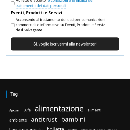
Ho letto e accetto
le condizioni e le finalità del
trattamento dei dati personali
Eventi, Prodotti e Servizi
Acconsento al trattamento dei dati per comunicazioni
commerciali e informative su Eventi, Prodotti e Servizi
de il Salvagente
Tag
alimentazione
Aifa
alimenti
Agcom
bambini
antitrust
ambiente
bollette
benessere animale
carne
commissione europea