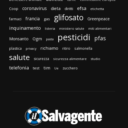
efsa
coronavirus
dieta
diritti
Coop
etichetta
glifosato
francia
Greenpeace
gas
farmaci
inquinamento
listeria
ministero salute
miti alimentari
pesticidi
pfas
Monsanto
Ogm
pasta
richiamo
plastica
ritiro
salmonella
privacy
salute
sicurezza
sicurezza alimentare
studio
telefonia
tim
test
zucchero
Ue