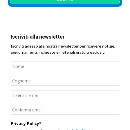
Iscriviti alla newsletter
Iscriviti adesso alla nostra newsletter per ricevere notizie,
aggiornamenti, inchieste e materiali gratuiti esclusivi
Nome
*
Nom
Cogn
Email
*
Inseri
email
Conf
email
Privacy Policy
*