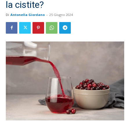
la cistite?
Di
Antonella Giordano
-
25 Giugno 2024