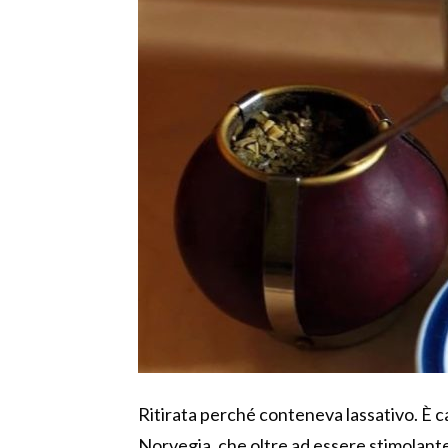
Ritirata perché conteneva lassativo. È c
Norvegia, che oltre ad essere stimolante 