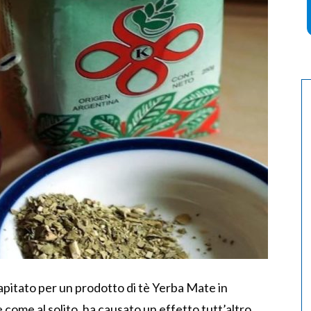
apitato per un prodotto di tè Yerba Mate in
come al solito, ha causato un effetto tutt’altro