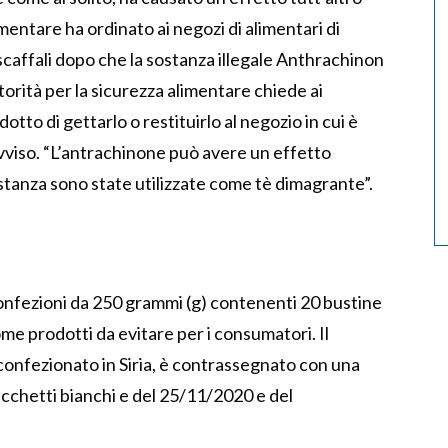
imentare ha ordinato ai negozi di alimentari di
o scaffali dopo che la sostanza illegale Anthrachinon
utorità per la sicurezza alimentare chiede ai
tto di gettarlo o restituirlo al negozio in cui è
avviso. “L’antrachinone può avere un effetto
stanza sono state utilizzate come tè dimagrante”.
 confezioni da 250 grammi (g) contenenti 20 bustine
come prodotti da evitare per i consumatori. Il
 confezionato in Siria, è contrassegnato con una
cchetti bianchi e del 25/11/2020 e del