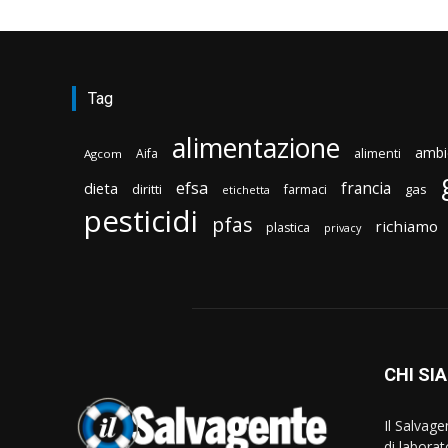
Tag
alimentazione
ambi
Aifa
alimenti
Agcom
efsa
francia
dieta
diritti
gas
farmaci
etichetta
pesticidi
pfas
richiamo
plastica
privacy
CHI SI
Il Salvag
di laborat