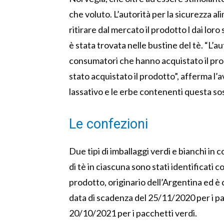
che voluto. L’autorità per la sicurezza al
ritirare dal mercato il prodotto l dai lor
è stata trovata nelle bustine del tè. “L’a
consumatori che hanno acquistato il prodo
stato acquistato il prodotto”, afferma l’
lassativo e le erbe contenenti questa so
Le confezioni
Due tipi di imballaggi verdi e bianchi in
di tè in ciascuna sono stati identificati 
prodotto, originario dell’Argentina ed è
data di scadenza del 25/11/2020 per i pa
20/10/2021 per i pacchetti verdi.