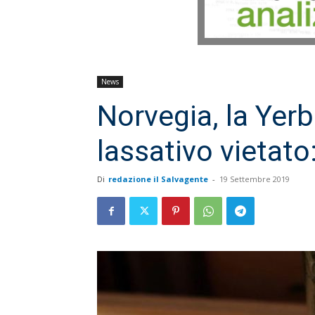
News
Norvegia, la Yer
lassativo vietato:
Di
redazione il Salvagente
-
19 Settembre 2019