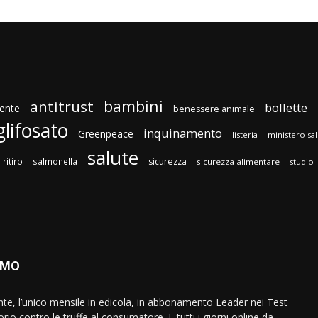
bambini
antitrust
bollette
ente
benessere animale
glifosato
inquinamento
Greenpeace
listeria
ministero sa
salute
ritiro
salmonella
sicurezza
sicurezza alimentare
studio
AMO
ente, l’unico mensile in edicola, in abbonamento Leader nei Test
orio contro le truffe al consumatore. E tutti i giorni online da