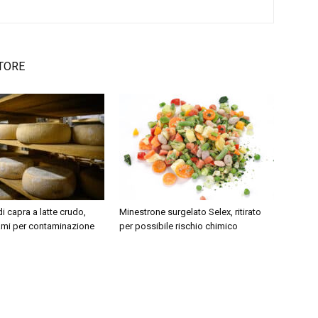
TORE
 capra a latte crudo,
Minestrone surgelato Selex, ritirato
iami per contaminazione
per possibile rischio chimico