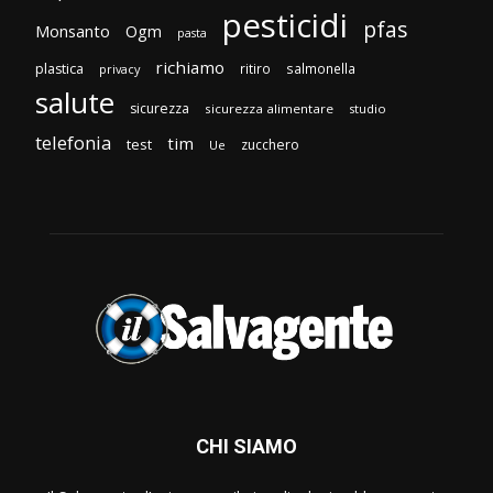
pesticidi
pfas
Monsanto
Ogm
pasta
richiamo
plastica
ritiro
salmonella
privacy
salute
sicurezza
sicurezza alimentare
studio
telefonia
tim
test
zucchero
Ue
CHI SIAMO