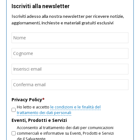
Iscriviti alla newsletter
Iscriviti adesso alla nostra newsletter per ricevere notizie,
aggiornamenti, inchieste e materiali gratuiti esclusivi
Nome
*
Nom
Cogn
Email
*
Inseri
email
Conf
email
Privacy Policy
*
Ho letto e accetto
le condizioni e le finalità del
trattamento dei dati personali
Eventi, Prodotti e Servizi
Acconsento al trattamento dei dati per comunicazioni
commerciali e informative su Eventi, Prodotti e Servizi
de il Salvagente