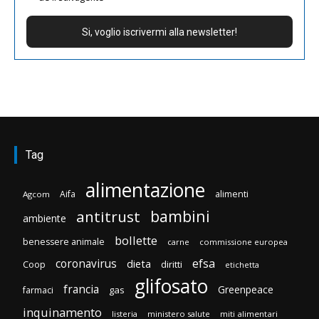
Tag
alimentazione
Aifa
alimenti
Agcom
bambini
antitrust
ambiente
bollette
benessere animale
carne
commissione europea
efsa
coronavirus
dieta
diritti
Coop
etichetta
glifosato
francia
Greenpeace
gas
farmaci
inquinamento
listeria
ministero salute
miti alimentari