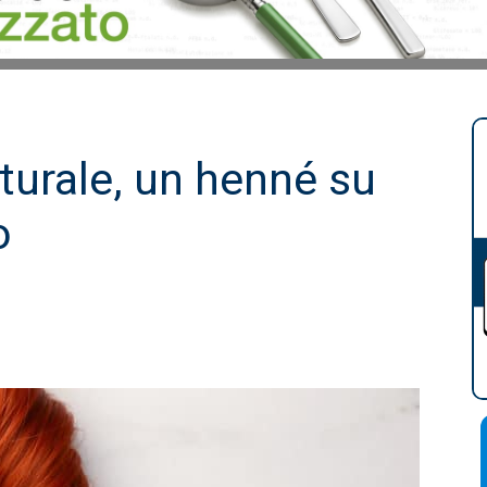
aturale, un henné su
o