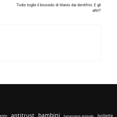
Todis toglie il biossido di titanio dai dentifrici. E gli
altri?
bambini
antitrust
bollette
ente
benessere animale