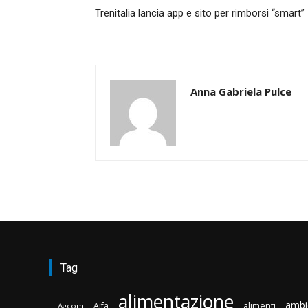
Trenitalia lancia app e sito per rimborsi “smart”
Anna Gabriela Pulce
Tag
alimentazione
ambi
Aifa
alimenti
Agcom