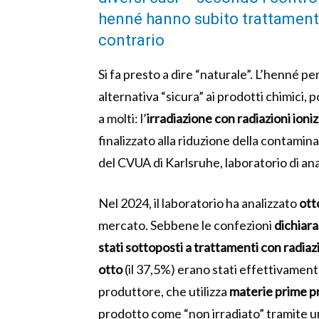
henné hanno subito trattamenti 
contrario
Si fa presto a dire “naturale”. L’henné p
alternativa “sicura” ai prodotti chimic
a molti: l’
irradiazione con radiazioni ioni
finalizzato alla riduzione della contami
del CVUA di Karlsruhe, laboratorio di ana
Nel 2024, il laboratorio ha analizzato
ott
mercato. Sebbene le confezioni
dichiara
stati sottoposti a trattamenti con radiaz
otto
(il 37,5%) erano stati effettivament
produttore, che utilizza
materie prime pr
prodotto come “non irradiato” tramite u