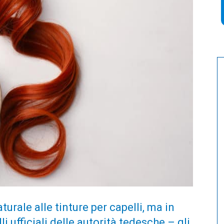
urale alle tinture per capelli, ma in
i ufficiali delle autorità tedesche – gli