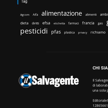
Tag
alimentazione
ambi
Aifa
alimenti
Agcom
efsa
francia
dieta
diritti
gas
farmaci
etichetta
pesticidi
pfas
richiamo
plastica
privacy
CHI SI
Il Salvag
di laborat
una sola p
Editorial
128656610