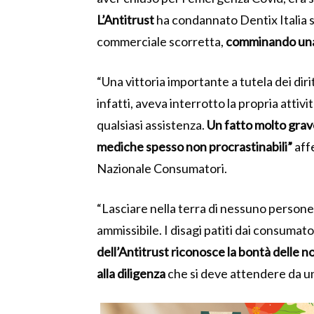
L’Antitrust
ha condannato Dentix Italia s.
commerciale scorretta,
comminando una s
“Una vittoria importante a tutela dei diri
infatti, aveva interrotto la propria attivi
qualsiasi assistenza.
Un fatto molto grave
mediche spesso non procrastinabili”
aff
Nazionale Consumatori.
“Lasciare nella terra di nessuno person
ammissibile. I disagi patiti dai consumator
dell’Antitrust riconosce la bontà delle n
alla diligenza
che si deve attendere da u