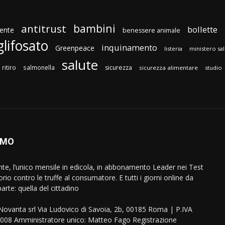
bambini
antitrust
bollette
ente
benessere animale
glifosato
inquinamento
Greenpeace
listeria
ministero sa
salute
ritiro
salmonella
sicurezza
sicurezza alimentare
studio
AMO
ente, l’unico mensile in edicola, in abbonamento Leader nei Test
orio contro le truffe al consumatore. E tutti i giorni online da
arte: quella del cittadino
eNovanta srl Via Ludovico di Savoia, 2b, 00185 Roma | P.IVA
08 Amministratore unico: Matteo Fago Registrazione