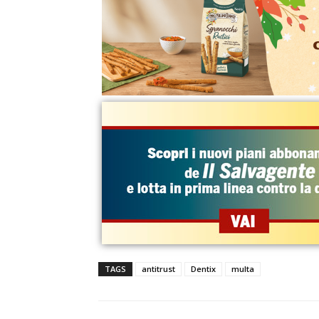
TAGS
antitrust
Dentix
multa