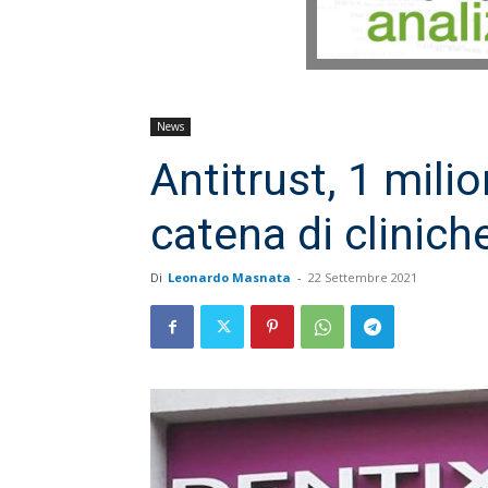
News
Antitrust, 1 milio
catena di clinich
Di
Leonardo Masnata
-
22 Settembre 2021