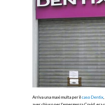
Arriva una maxi multa per il
caso Dentix
aver chiuso per l’emergenza Covid, era s