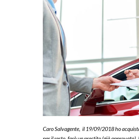
Caro Salvagente,
il 19/09/2018 ho acquist
per il resto, farò un prestito (già approvato)