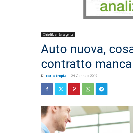
Chiedilo al Salvagente
Auto nuova, cosa
contratto manca 
Di
carla tropia
-
24 Gennaio 2019