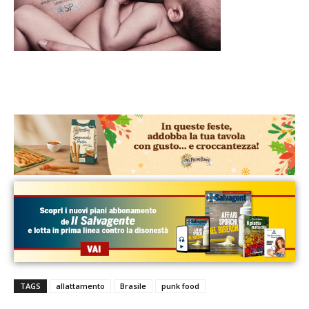
TAGS
allattamento
Brasile
punk food