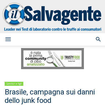
il
Salvagente
Genitori e figli
Brasile, campagna sui danni
dello junk food