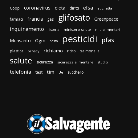
efsa
coronavirus
dieta
Coop
diritti
etichetta
glifosato
francia
Greenpeace
gas
farmaci
inquinamento
listeria
ministero salute
miti alimentari
pesticidi
pfas
Monsanto
Ogm
pasta
richiamo
plastica
ritiro
salmonella
privacy
salute
sicurezza
sicurezza alimentare
studio
telefonia
tim
test
zucchero
Ue