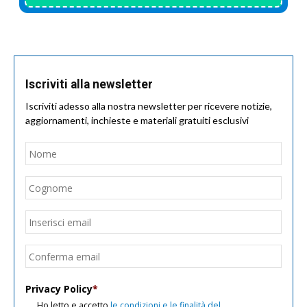
Iscriviti alla newsletter
Iscriviti adesso alla nostra newsletter per ricevere notizie,
aggiornamenti, inchieste e materiali gratuiti esclusivi
Nome
*
Nom
Cogn
Email
*
Inseri
email
Conf
email
Privacy Policy
*
Ho letto e accetto
le condizioni e le finalità del