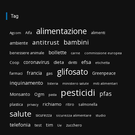
Tag
alimentazione
Aifa
alimenti
Agcom
bambini
antitrust
ambiente
bollette
benessere animale
carne
commissione europea
efsa
coronavirus
dieta
diritti
Coop
etichetta
glifosato
francia
Greenpeace
gas
farmaci
inquinamento
listeria
ministero salute
miti alimentari
pesticidi
pfas
Monsanto
Ogm
pasta
richiamo
plastica
ritiro
salmonella
privacy
salute
sicurezza
sicurezza alimentare
studio
telefonia
tim
test
zucchero
Ue