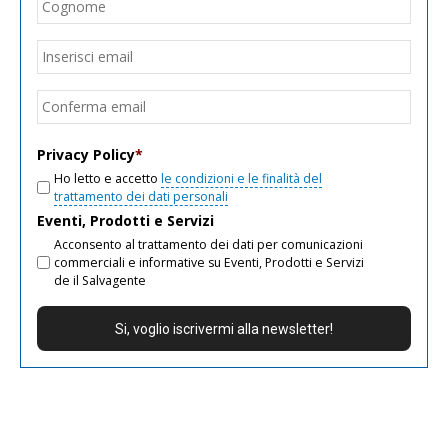
Cogn
Email
*
Inseri
email
Conf
email
Privacy Policy
*
Ho letto e accetto
le condizioni e le finalità del
trattamento dei dati personali
Eventi, Prodotti e Servizi
Acconsento al trattamento dei dati per comunicazioni
commerciali e informative su Eventi, Prodotti e Servizi
de il Salvagente