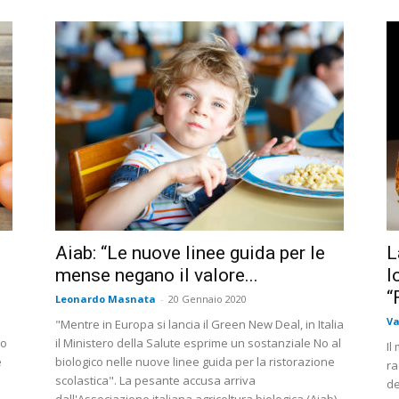
Aiab: “Le nuove linee guida per le
L
mense negano il valore...
l
“
Leonardo Masnata
-
20 Gennaio 2020
Va
"Mentre in Europa si lancia il Green New Deal, in Italia
so
il Ministero della Salute esprime un sostanziale No al
Il
e
biologico nelle nuove linee guida per la ristorazione
ra
scolastica". La pesante accusa arriva
de