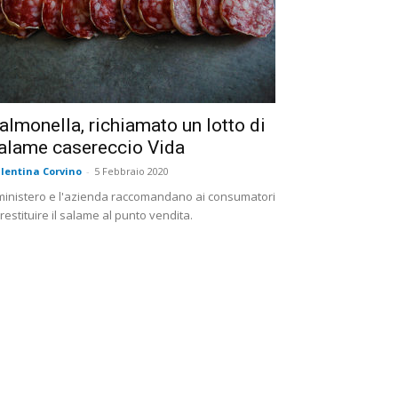
almonella, richiamato un lotto di
alame casereccio Vida
lentina Corvino
-
5 Febbraio 2020
 ministero e l'azienda raccomandano ai consumatori
 restituire il salame al punto vendita.