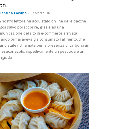
on...
lentina Corvino
-
27 Marzo 2020
 nostro lettore ha acquistato on line delle bacche
 goji salvo poi scoprire, grazie ad una
municazione del sito di e-commerce arrivata
ando ormai aveva già consumato l'alimento, che
ano state richiamate per la presenza di carbofuran
 esaconazolo, rispettivamente un pesticida e un
ngicida