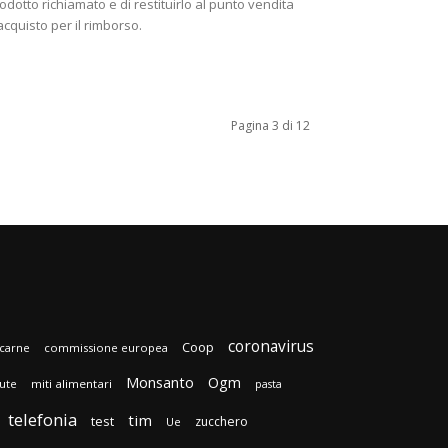
odotto richiamato e di restituirlo al punto vendita
acquisto per il rimborso.
Pagina 3 di 12
coronavirus
Coop
carne
commissione europea
Monsanto
Ogm
lute
miti alimentari
pasta
telefonia
tim
test
zucchero
Ue