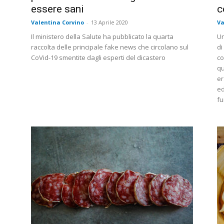
essere sani
c
Valentina Corvino
-
13 Aprile 2020
Va
Il ministero della Salute ha pubblicato la quarta
Un
raccolta delle principale fake news che circolano sul
di
CoVid-19 smentite dagli esperti del dicastero
co
qu
er
ed
fu