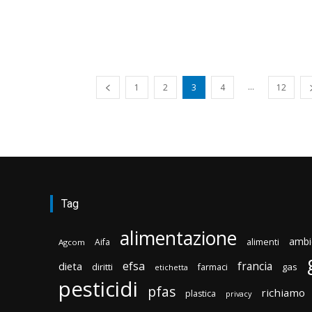
...
1
2
3
4
12
Tag
alimentazione
ambi
Aifa
alimenti
Agcom
efsa
francia
dieta
diritti
gas
farmaci
etichetta
pesticidi
pfas
richiamo
plastica
privacy