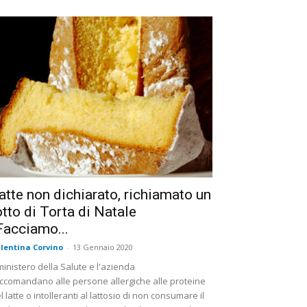
atte non dichiarato, richiamato un
otto di Torta di Natale
Facciamo...
lentina Corvino
-
13 Gennaio 2020
 ministero della Salute e l'azienda
ccomandano alle persone allergiche alle proteine
l latte o intolleranti al lattosio di non consumare il