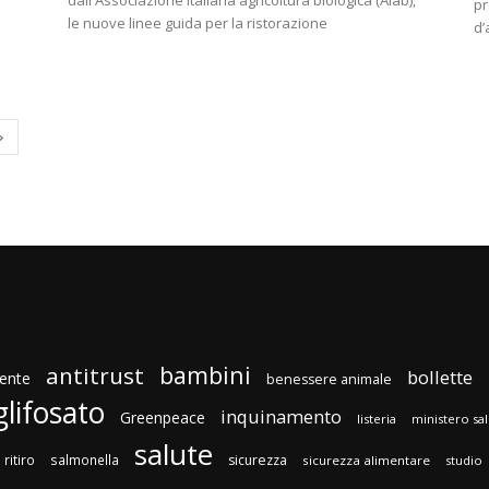
dall'Associazione italiana agricoltura biologica (Aiab),
pr
le nuove linee guida per la ristorazione
d’
bambini
antitrust
bollette
ente
benessere animale
glifosato
inquinamento
Greenpeace
listeria
ministero sa
salute
ritiro
salmonella
sicurezza
sicurezza alimentare
studio