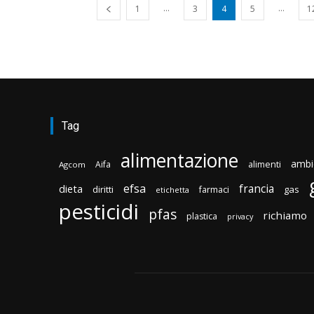
...
...
1
3
4
5
1
Tag
alimentazione
ambi
Aifa
alimenti
Agcom
efsa
francia
dieta
diritti
gas
farmaci
etichetta
pesticidi
pfas
richiamo
plastica
privacy