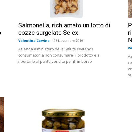
Salmonella, richiamato un lotto di
P
o
cozze surgelate Selex
r
N
Valentina Corvino
-
25 Novembre 2019
Va
Azienda e ministero della Salute invitano i
consumatori a non consumare il prodotto e a
Az
riportarlo al punto vendita per il rimborso
a
co
ve
su