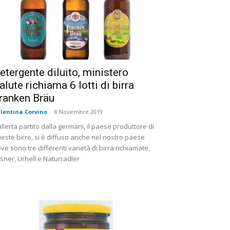
etergente diluito, ministero
alute richiama 6 lotti di birra
ranken Bräu
lentina Corvino
-
8 Novembre 2019
allerta partito dalla germani, il paese produttore di
este birre, si è diffuso anche nel nostro paese
ve sono tre differenti varietà di birra richiamate,
lsner, Urhell e Naturradler