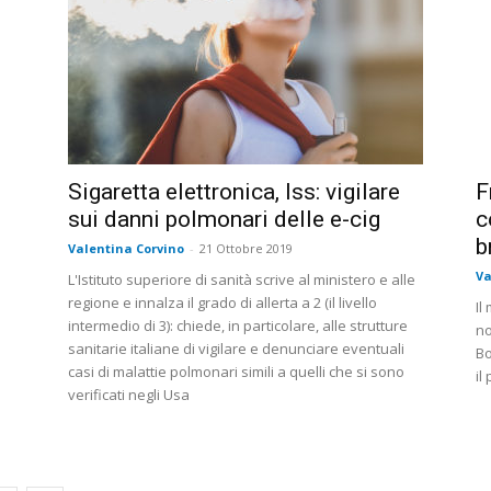
Sigaretta elettronica, Iss: vigilare
F
sui danni polmonari delle e-cig
c
b
Valentina Corvino
-
21 Ottobre 2019
Va
i
L'Istituto superiore di sanità scrive al ministero e alle
regione e innalza il grado di allerta a 2 (il livello
Il
intermedio di 3): chiede, in particolare, alle strutture
no
sanitarie italiane di vigilare e denunciare eventuali
Bo
casi di malattie polmonari simili a quelli che si sono
il
verificati negli Usa