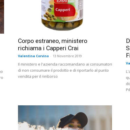
Corpo estraneo, ministero
D
richiama i Capperi Crai
S
F
Valentina Corvino
-
13 Novembre 2019
Va
Il ministero e l'azienda raccomandano ai consumatori
di non consumare il prodotto e di riportarlo al punto
no
L'
vendita per il rimborso
ro
qu
do
Pi