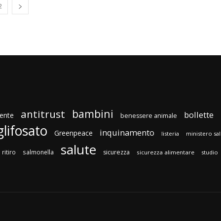
2
bambini
antitrust
bollette
ente
benessere animale
glifosato
inquinamento
Greenpeace
listeria
ministero sa
salute
ritiro
salmonella
sicurezza
sicurezza alimentare
studio