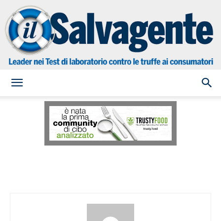
il
Salvagente