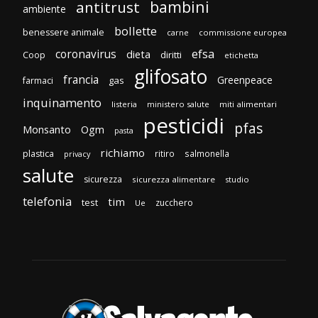
bambini
antitrust
ambiente
bollette
benessere animale
carne
commissione europea
efsa
coronavirus
dieta
diritti
Coop
etichetta
glifosato
francia
Greenpeace
gas
farmaci
inquinamento
listeria
ministero salute
miti alimentari
pesticidi
pfas
Monsanto
Ogm
pasta
richiamo
plastica
ritiro
salmonella
privacy
salute
sicurezza
sicurezza alimentare
studio
telefonia
tim
test
zucchero
Ue