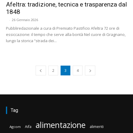
Afeltra: tradizione, tecnica e trasparenza dal
1848
-
26 Gennaio 2026
Pubbliredazionale a cura di Premiato Pastificio Afeltra 72 ore di
essiccazione: il tempo che serve alla bontà Nel cuore di Gragnano,
lungo la storica “strada dei...
2
3
4
Tag
alimentazione
Aifa
alimenti
Agcom