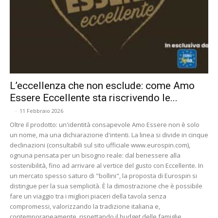
L’eccellenza che non esclude: come Amo
Essere Eccellente sta riscrivendo le...
-
11 Febbraio 2026
Oltre il prodotto: un'identità consapevole Amo Essere non è solo
un nome, ma una dichiarazione d'intenti. La linea si divide in cinque
declinazioni (consultabili sul sito ufficiale www.eurospin.com),
ognuna pensata per un bisogno reale: dal benessere alla
sostenibilità, fino ad arrivare al vertice del gusto con Eccellente. In
un mercato spesso saturo di "bollini", la proposta di Eurospin si
distingue per la sua semplicità. È la dimostrazione che è possibile
fare un viaggio tra i migliori piaceri della tavola senza
compromessi, valorizzando la tradizione italiana e,
contemporaneamente, rispettando il budget delle famiglie.