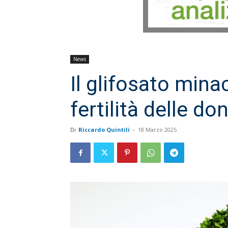
News
Il glifosato mina
fertilità delle do
Di
Riccardo Quintili
-
18 Marzo 2025