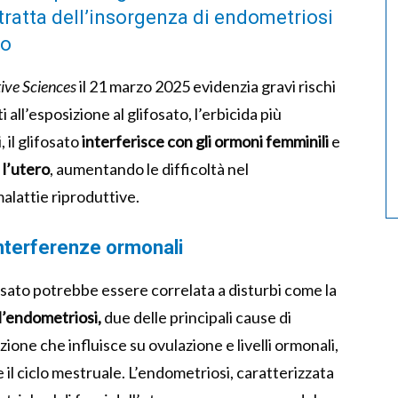
 tratta dell’insorgenza di endometriosi
co
ive Sciences
il 21 marzo 2025 evidenzia gravi rischi
 all’esposizione al glifosato, l’erbicida più
 il glifosato
interferisce con gli ormoni femminili
e
 l’utero
, aumentando le difficoltà nel
malattie riproduttive.
 interferenze ormonali
fosato potrebbe essere correlata a disturbi come la
l’endometriosi,
due delle principali cause di
ione che influisce su ovulazione e livelli ormonali,
 il ciclo mestruale. L’endometriosi, caratterizzata