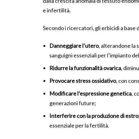
dalla crescita anomala di tessuto endomet
e infertilità.
Secondo i ricercatori, gli erbicidi a base
Danneggiare l’utero
, alterandone la
sanguigni essenziali per l’impianto de
Ridurre la funzionalità ovarica
, diminu
Provocare stress ossidativo
, con con
Modificare l’espressione genetica
, c
generazioni future;
Interferire con la produzione di estr
essenziale per la fertilità.