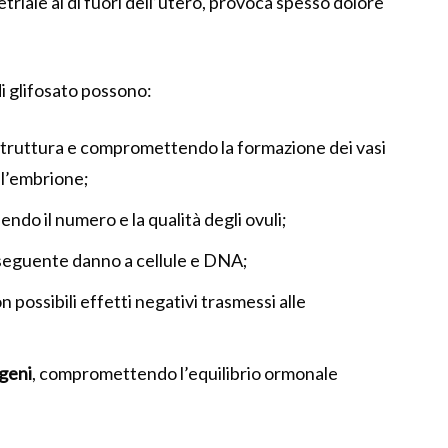
riale al di fuori dell’utero, provoca spesso dolore
 di glifosato possono:
 struttura e compromettendo la formazione dei vasi
ll’embrione;
endo il numero e la qualità degli ovuli;
seguente danno a cellule e DNA;
on possibili effetti negativi trasmessi alle
ogeni
, compromettendo l’equilibrio ormonale