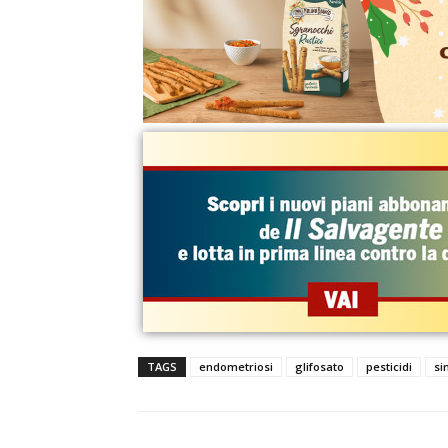
TAGS
endometriosi
glifosato
pesticidi
si