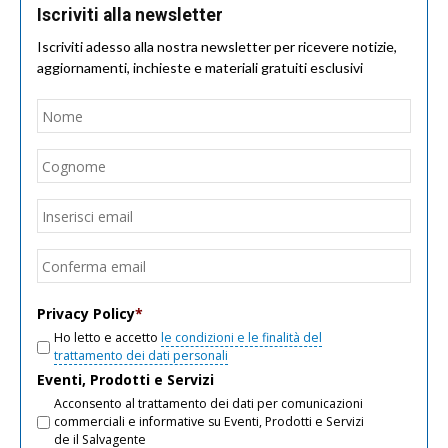
Iscriviti alla newsletter
Iscriviti adesso alla nostra newsletter per ricevere notizie,
aggiornamenti, inchieste e materiali gratuiti esclusivi
Nome
*
Nom
Cogn
Email
*
Inseri
email
Conf
email
Privacy Policy
*
Ho letto e accetto
le condizioni e le finalità del
trattamento dei dati personali
Eventi, Prodotti e Servizi
Acconsento al trattamento dei dati per comunicazioni
commerciali e informative su Eventi, Prodotti e Servizi
de il Salvagente