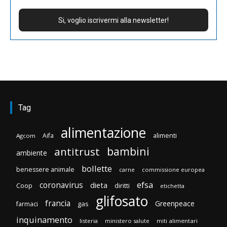
Tag
alimentazione
Aifa
alimenti
Agcom
bambini
antitrust
ambiente
bollette
benessere animale
carne
commissione europea
efsa
coronavirus
dieta
Coop
diritti
etichetta
glifosato
francia
Greenpeace
gas
farmaci
inquinamento
listeria
ministero salute
miti alimentari