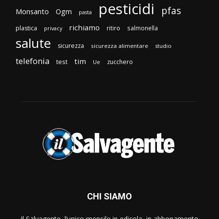
pesticidi
pfas
Monsanto
Ogm
pasta
richiamo
plastica
ritiro
salmonella
privacy
salute
sicurezza
sicurezza alimentare
studio
telefonia
tim
test
zucchero
Ue
CHI SIAMO
Il Salvagente, l’unico mensile in edicola, in abbonamento