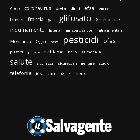
efsa
coronavirus
dieta
Coop
diritti
etichetta
glifosato
francia
Greenpeace
gas
farmaci
inquinamento
listeria
ministero salute
miti alimentari
pesticidi
pfas
Monsanto
Ogm
pasta
richiamo
plastica
ritiro
salmonella
privacy
salute
sicurezza
sicurezza alimentare
studio
telefonia
tim
test
zucchero
Ue