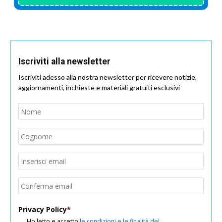
Iscriviti alla newsletter
Iscriviti adesso alla nostra newsletter per ricevere notizie,
aggiornamenti, inchieste e materiali gratuiti esclusivi
Nome
*
Nom
Cogn
Email
*
Inseri
email
Conf
email
Privacy Policy
*
Ho letto e accetto
le condizioni e le finalità del