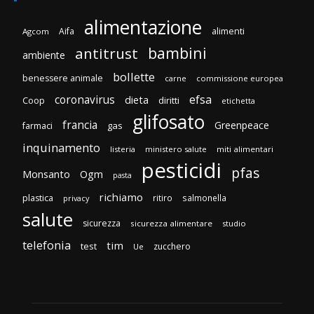
alimentazione
Aifa
alimenti
Agcom
bambini
antitrust
ambiente
bollette
benessere animale
carne
commissione europea
efsa
coronavirus
dieta
diritti
Coop
etichetta
glifosato
francia
Greenpeace
gas
farmaci
inquinamento
listeria
ministero salute
miti alimentari
pesticidi
pfas
Monsanto
Ogm
pasta
richiamo
plastica
ritiro
salmonella
privacy
salute
sicurezza
sicurezza alimentare
studio
telefonia
tim
test
zucchero
Ue