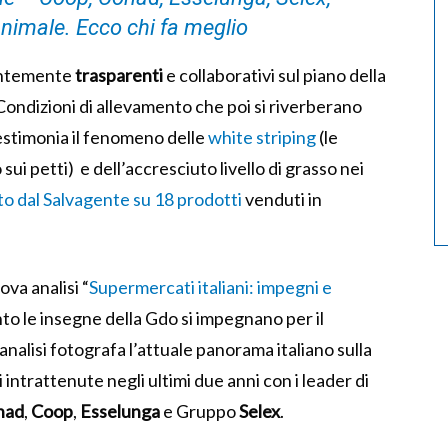
animale. Ecco chi fa meglio
entemente
trasparenti
e collaborativi sul piano della
. Condizioni di allevamento che poi si riverberano
testimonia il fenomeno delle
white striping
(le
sui petti) e dell’accresciuto livello di grasso nei
o dal Salvagente su 18 prodotti
venduti in
va analisi “
Supermercati italiani: impegni e
to le insegne della Gdo si impegnano per il
’analisi fotografa l’attuale panorama italiano sulla
ntrattenute negli ultimi due anni con i leader di
nad
,
Coop
,
Esselunga
e Gruppo
Selex
.