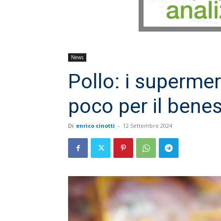
News
Pollo: i supermer
poco per il bene
Di
enrico cinotti
-
12 Settembre 2024