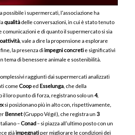
va possibile i supermercati, l’associazione ha
 la
qualità
delle conversazioni, in cui è stato tenuto
le comunicazioni e di quanto il supermercato si sia
oattività
, vale a dire la propensione a esplorare
ine, la presenza di
impegni
concreti
e significativi
 in tema di benessere animale e sostenibilità.
 complessivi raggiunti dai supermercati analizzati
ati come
Coop
ed
Esselunga
, che della
il loro punto di forza, registrano solo un
4
,
ex
si posizionano più in alto con, rispettivamente,
per
Bennet
(Gruppo Végé), che registra un
3
italiano –
Conad
– si piazza all’ultimo posto con un
vece già
impegnati
per migliorare le condizioni dei