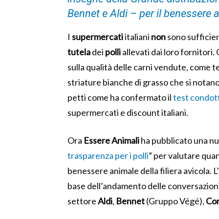
Bennet e Aldi – per il benessere 
I
supermercati
italiani
non
sono suffici
tutela
dei
polli
allevati dai loro fornitori
sulla qualità delle carni vendute, come 
striature bianche di grasso che si notano 
petti come ha confermato il
test condott
supermercati e discount italiani.
Ora
Essere
Animali
ha pubblicato una nuo
trasparenza per i polli
” per valutare quan
benessere animale della filiera avicola. L
base dell’andamento delle conversazioni i
settore
Aldi
,
Bennet
(Gruppo Végé),
Co