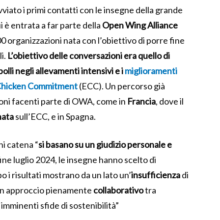
vviato i primi contatti con le insegne della grande
i è entrata a far parte della
Open Wing Alliance
0 organizzazioni nata con l’obiettivo di porre fine
li.
L’obiettivo delle conversazioni era quello di
lli negli allevamenti intensivi e i
miglioramenti
 Chicken Commitment
(ECC). Un percorso già
zioni facenti parte di OWA, come in
Francia
, dove il
nata
sull’ECC, e in Spagna.
ni catena “
si basano su un giudizio personale e
ine luglio 2024, le insegne hanno scelto di
 i risultati mostrano da un lato un’
insufficienza
di
un approccio pienamente
collaborativo
tra
imminenti sfide di sostenibilità”