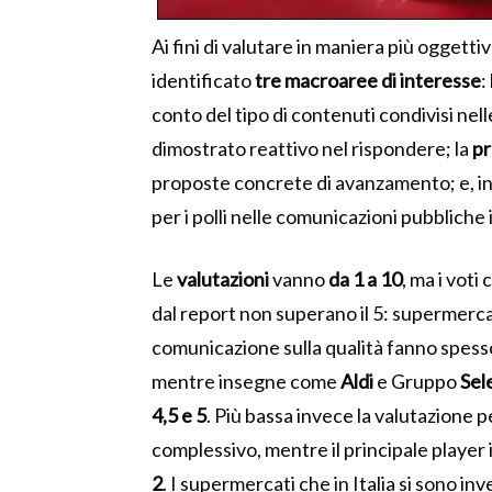
Ai fini di valutare in maniera più oggetti
identificato
tre macroaree di interesse
:
conto del tipo di contenuti condivisi nel
dimostrato reattivo nel rispondere; la
pr
proposte concrete di avanzamento; e, inf
per i polli nelle comunicazioni pubbliche
Le
valutazioni
vanno
da 1 a 10
, ma i voti
dal report non superano il 5: supermerc
comunicazione sulla qualità fanno spesso 
mentre insegne come
Aldi
e Gruppo
Sel
4,5 e 5
. Più bassa invece la valutazione 
complessivo, mentre il principale player 
2
. I supermercati che in Italia si sono in