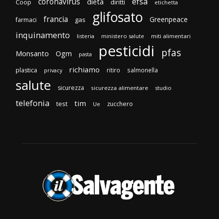
efsa
coronavirus
dieta
diritti
Coop
etichetta
glifosato
francia
Greenpeace
gas
farmaci
inquinamento
listeria
ministero salute
miti alimentari
pesticidi
pfas
Monsanto
Ogm
pasta
richiamo
plastica
ritiro
salmonella
privacy
salute
sicurezza
sicurezza alimentare
studio
telefonia
tim
test
zucchero
Ue