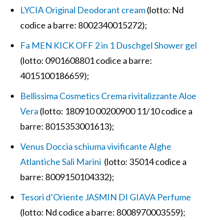
LYCIA Original Deodorant cream
(lotto: Nd
codice a barre: 8002340015272);
Fa MEN KICK OFF 2 in 1 Duschgel Shower gel
(lotto: 0901608801 codice a barre:
4015100186659);
Bellissima Cosmetics Crema rivitalizzante Aloe
Vera
(lotto: 180910 00200900 11/10 codice a
barre: 8015353001613);
Venus Doccia schiuma vivificante Alghe
Atlantiche Sali Marini
(lotto: 35014 codice a
barre: 8009150104332);
Tesori d’Oriente JASMIN DI GIAVA Perfume
(lotto: Nd codice a barre: 8008970003559);