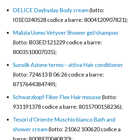
DELICE Daybyday Body cream
(lotto:
I01E0240528 codice a barre: 8004120907821);
Malizia Uomo Vetyver Shower gel/shampoo
(lotto: B03ED121229 codice a barre:
8003510007035);
Sunsilk Azione termo – attiva Hair conditioner
(lotto: 724613 B 06:26 codice a barre:
8717644384749);
Schwarzkopf Fiber Flex Hair mousse
(lotto:
931191378 codice a barre: 8015700158236);
Tesori d’Oriente Muschio bianco Bath and
shower cream
(lotto: 21062 100620 codice a
barre: 8008970040820);