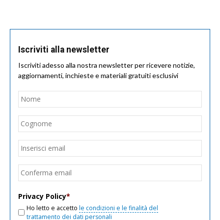
Iscriviti alla newsletter
Iscriviti adesso alla nostra newsletter per ricevere notizie,
aggiornamenti, inchieste e materiali gratuiti esclusivi
Nome
*
Nom
Cogn
Email
*
Inseri
email
Conf
email
Privacy Policy
*
Ho letto e accetto
le condizioni e le finalità del
trattamento dei dati personali