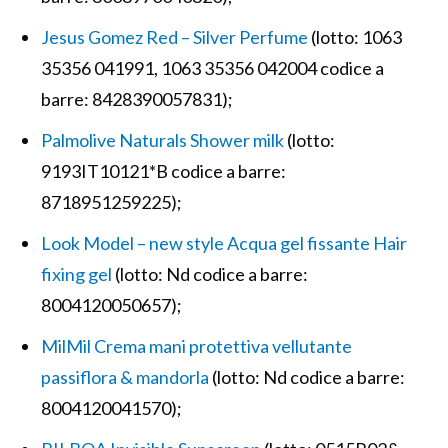
Jesus Gomez Red – Silver Perfume
(lotto: 1063
35356 041991, 1063 35356 042004 codice a
barre: 8428390057831);
Palmolive Naturals Shower milk
(lotto:
9193IT10121*B codice a barre:
8718951259225);
Look Model – new style Acqua gel fissante Hair
fixing gel
(lotto: Nd codice a barre:
8004120050657);
MilMil Crema mani protettiva vellutante
passiflora & mandorla
(lotto: Nd codice a barre:
8004120041570);