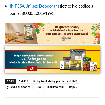
INTESA Uni sex Deodorant
(lotto: Nd codice a
barre: 8003510019199).
TAGS
BMHCA
Buthylfenil Methylpropional (Lilial)
guardia di finanza
Lilial
lilial lista ritiri
Rapex