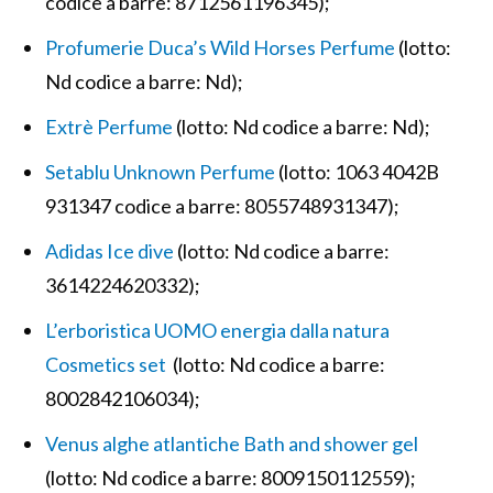
codice a barre: 8712561196345);
Profumerie Duca’s Wild Horses Perfume
(lotto:
Nd codice a barre: Nd);
Extrè Perfume
(lotto: Nd codice a barre: Nd);
Setablu Unknown Perfume
(lotto: 1063 4042B
931347 codice a barre: 8055748931347);
Adidas Ice dive
(lotto: Nd codice a barre:
3614224620332);
L’erboristica UOMO energia dalla natura
Cosmetics set
(lotto: Nd codice a barre:
8002842106034);
Venus alghe atlantiche Bath and shower gel
(lotto: Nd codice a barre: 8009150112559);