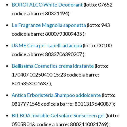
BOROTALCO White Deodorant
(lotto: 07652
codice a barre: 80321194);
Le Fragranze Magnolia saponetta
(lotto: 943
codice a barre: 8000793009435 );
U&ME Cera per capelli ad acqua
(lotto: 00100
codice a barre: 8033706390207 );
Bellissima Cosmetics crema idratante
(lotto:
170407 00250400 15:23 codice a barre:
8015353001637 );
Antica Erboristeria Shampoo addolcente
(lotto:
0817Y71545 codice a barre: 8011319640087 );
BILBOA Invisible Gel solare Sunscreen gel
(lotto:
0505R01& codice a barre: 8002410021769);