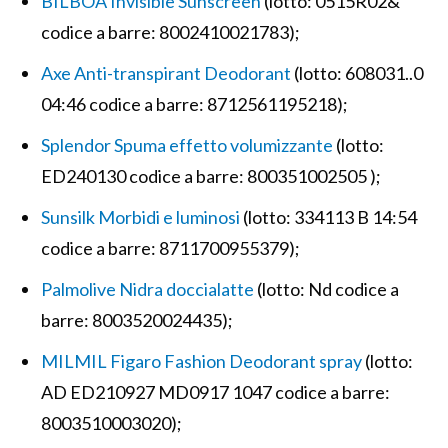
BILBOA Invisible Sunscreen
(lotto: 0515R02&
codice a barre: 8002410021783);
Axe Anti-transpirant Deodorant
(lotto: 608031..0
04:46 codice a barre: 8712561195218);
Splendor Spuma effetto volumizzante
(lotto:
ED240130 codice a barre: 800351002505 );
Sunsilk Morbidi e luminosi
(lotto: 334113 B 14:54
codice a barre: 8711700955379);
Palmolive Nidra doccialatte
(lotto: Nd codice a
barre: 8003520024435);
MILMIL Figaro Fashion Deodorant spray
(lotto:
AD ED210927 MD0917 1047 codice a barre:
8003510003020);