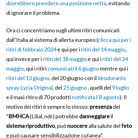
dovrebbero prendere una posizione netta
, evitando
di ignorare il problema.
Ora ci concentriamo sugli ultimi ritiri comunicati
dall’Italia al sistema di allerta europeo (
clicca qui per i
ritiri di febbraio 2024
e qui per i
ritiri del 14 maggio
,
qui invece per i
ritiri del 18 maggio
e qui i
ritiri del 24
maggio
, qui i ritiri
comunicati il 6 giugno
mentre qui i
ritiri del 13 giugno
, del 20 giugno con il
deodorante
spray Lycia Original
, del
25 giugno
, quelli del
9 luglio
e il maxi ritiro di 70 prodotti
notificata l’8 agosto
). Il
motivo dei ritiri è sempre lo stesso:
presenza
del
“
BMHCA
(Lilial, ndr) potrebbe
danneggiare
il
sistema
riproduttivo
,
può
nuocere
alla salute del
feto
e può causare sensibilizzazione cutanea”.